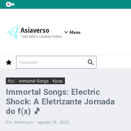
Ir para o conteúdo
Asiaverso
Menu
Tudo Sobre o Universo Asiático
Procurar por:
f(x)
Immortal Songs
Kpop
Immortal Songs: Electric
Shock: A Eletrizante Jornada
do f(x) 🎵
Por
JohnHyun
agosto 18, 2023