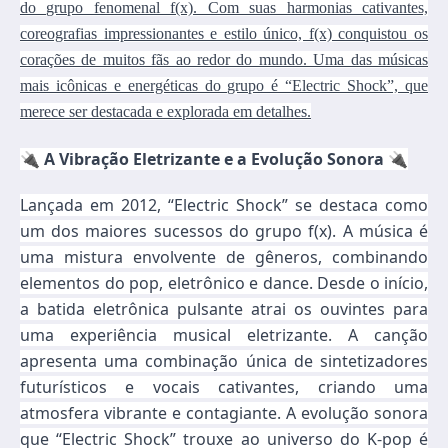
do grupo fenomenal f(x). Com suas harmonias cativantes,
coreografias impressionantes e estilo único, f(x) conquistou os
corações de muitos fãs ao redor do mundo. Uma das músicas
mais icônicas e energéticas do grupo é “Electric Shock”, que
merece ser destacada e explorada em detalhes.
🔌 A Vibração Eletrizante e a Evolução Sonora 🔌
Lançada em 2012, “Electric Shock” se destaca como
um dos maiores sucessos do grupo f(x). A música é
uma mistura envolvente de gêneros, combinando
elementos do pop, eletrônico e dance. Desde o início,
a batida eletrônica pulsante atrai os ouvintes para
uma experiência musical eletrizante. A canção
apresenta uma combinação única de sintetizadores
futurísticos e vocais cativantes, criando uma
atmosfera vibrante e contagiante. A evolução sonora
que “Electric Shock” trouxe ao universo do K-pop é