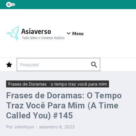
Ir para o conteúdo
Asiaverso
Menu
Tudo Sobre o Universo Asiático
Procurar por:
Frases de Doramas
o tempo traz você para mim
Frases de Doramas: O Tempo
Traz Você Para Mim (A Time
Called You) #145
Por
JohnHyun
setembro 8, 2023