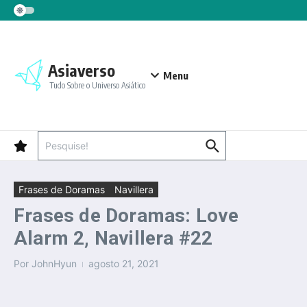
Ir para o conteúdo
Asiaverso
Menu
Tudo Sobre o Universo Asiático
Procurar por:
Frases de Doramas
Navillera
Frases de Doramas: Love
Alarm 2, Navillera #22
Por
JohnHyun
agosto 21, 2021