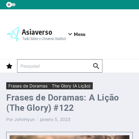
Ir para o conteúdo
Asiaverso
Menu
Tudo Sobre o Universo Asiático
Procurar por:
Frases de Doramas
The Glory (A Lição)
Frases de Doramas: A Lição
(The Glory) #122
Por
JohnHyun
janeiro 5, 2023