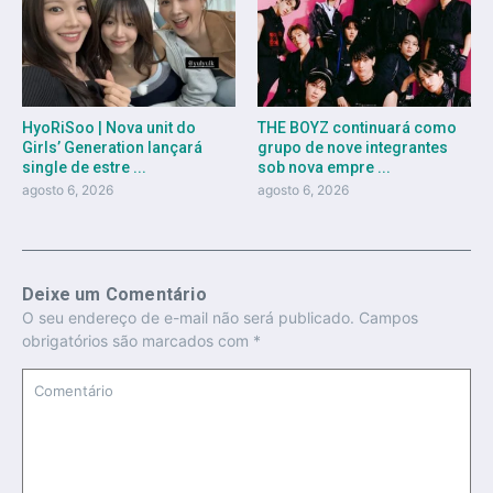
HyoRiSoo | Nova unit do
THE BOYZ continuará como
Girls’ Generation lançará
grupo de nove integrantes
single de estre ...
sob nova empre ...
agosto 6, 2026
agosto 6, 2026
Deixe um Comentário
O seu endereço de e-mail não será publicado.
Campos
obrigatórios são marcados com
*