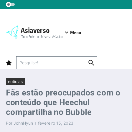
Ir para o conteúdo
Asiaverso
Menu
Tudo Sobre o Universo Asiático
Procurar por:
notícias
Fãs estão preocupados com o
conteúdo que Heechul
compartilha no Bubble
Por
JohnHyun
fevereiro 15, 2023