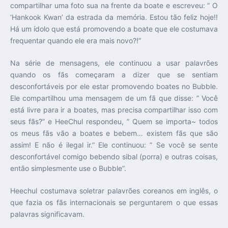
compartilhar uma foto sua na frente da boate e escreveu: ” O
‘Hankook Kwan’ da estrada da memória. Estou tão feliz hoje!!
Há um ídolo que está promovendo a boate que ele costumava
frequentar quando ele era mais novo?!”
Na série de mensagens, ele continuou a usar palavrões
quando os fãs começaram a dizer que se sentiam
desconfortáveis ​​por ele estar promovendo boates no Bubble.
Ele compartilhou uma mensagem de um fã que disse: ” Você
está livre para ir a boates, mas precisa compartilhar isso com
seus fãs?” e HeeChul respondeu, ” Quem se importa~ todos
os meus fãs vão a boates e bebem… existem fãs que são
assim! E não é ilegal ir.” Ele continuou: ” Se você se sente
desconfortável comigo bebendo sibal (porra) e outras coisas,
então simplesmente use o Bubble”.
Heechul costumava soletrar palavrões coreanos em inglês, o
que fazia os fãs internacionais se perguntarem o que essas
palavras significavam.