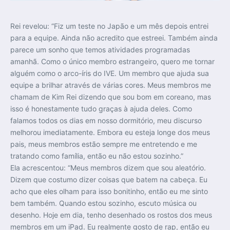
Rei revelou: “Fiz um teste no Japão e um mês depois entrei
para a equipe. Ainda não acredito que estreei. Também ainda
parece um sonho que temos atividades programadas
amanhã. Como o único membro estrangeiro, quero me tornar
alguém como o arco-íris do IVE. Um membro que ajuda sua
equipe a brilhar através de várias cores. Meus membros me
chamam de Kim Rei dizendo que sou bom em coreano, mas
isso é honestamente tudo graças à ajuda deles. Como
falamos todos os dias em nosso dormitório, meu discurso
melhorou imediatamente. Embora eu esteja longe dos meus
pais, meus membros estão sempre me entretendo e me
tratando como família, então eu não estou sozinho.”
Ela acrescentou: “Meus membros dizem que sou aleatório.
Dizem que costumo dizer coisas que batem na cabeça. Eu
acho que eles olham para isso bonitinho, então eu me sinto
bem também. Quando estou sozinho, escuto música ou
desenho. Hoje em dia, tenho desenhado os rostos dos meus
membros em um iPad. Eu realmente gosto de rap, então eu