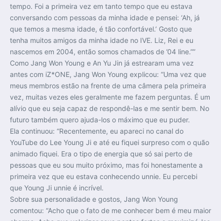
tempo. Foi a primeira vez em tanto tempo que eu estava
conversando com pessoas da minha idade e pensei: ‘Ah, já
que temos a mesma idade, é tão confortável.’ Gosto que
tenha muitos amigos da minha idade no IVE. Liz, Rei e eu
nascemos em 2004, então somos chamados de ’04 line.””
Como Jang Won Young e An Yu Jin já estrearam uma vez
antes com iZ*ONE, Jang Won Young explicou: “Uma vez que
meus membros estão na frente de uma câmera pela primeira
vez, muitas vezes eles geralmente me fazem perguntas. É um
alívio que eu seja capaz de respondê-las e me sentir bem. No
futuro também quero ajuda-los o máximo que eu puder.
Ela continuou: “Recentemente, eu apareci no canal do
YouTube do Lee Young Ji e até eu fiquei surpreso com o quão
animado fiquei. Era o tipo de energia que só sai perto de
pessoas que eu sou muito próximo, mas foi honestamente a
primeira vez que eu estava conhecendo unnie. Eu percebi
que Young Ji unnie é incrível.
Sobre sua personalidade e gostos, Jang Won Young
comentou: “Acho que o fato de me conhecer bem é meu maior