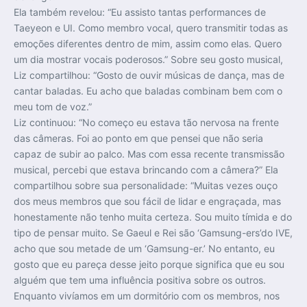
Ela também revelou: “Eu assisto tantas performances de
Taeyeon e UI. Como membro vocal, quero transmitir todas as
emoções diferentes dentro de mim, assim como elas. Quero
um dia mostrar vocais poderosos.” Sobre seu gosto musical,
Liz compartilhou: “Gosto de ouvir músicas de dança, mas de
cantar baladas. Eu acho que baladas combinam bem com o
meu tom de voz.”
Liz continuou: “No começo eu estava tão nervosa na frente
das câmeras. Foi ao ponto em que pensei que não seria
capaz de subir ao palco. Mas com essa recente transmissão
musical, percebi que estava brincando com a câmera?” Ela
compartilhou sobre sua personalidade: “Muitas vezes ouço
dos meus membros que sou fácil de lidar e engraçada, mas
honestamente não tenho muita certeza. Sou muito tímida e do
tipo de pensar muito. Se Gaeul e Rei são ‘Gamsung-ers’do IVE,
acho que sou metade de um ‘Gamsung-er.’ No entanto, eu
gosto que eu pareça desse jeito porque significa que eu sou
alguém que tem uma influência positiva sobre os outros.
Enquanto vivíamos em um dormitório com os membros, nos