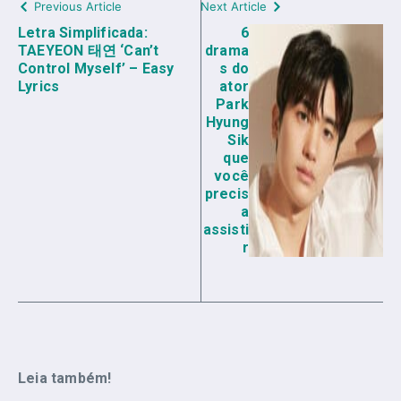
Previous Article
Next Article
Letra Simplificada:
6
TAEYEON 태연 ‘Can’t
drama
Control Myself’ – Easy
s do
Lyrics
ator
Park
Hyung
Sik
que
você
precis
a
assisti
r
Leia também!