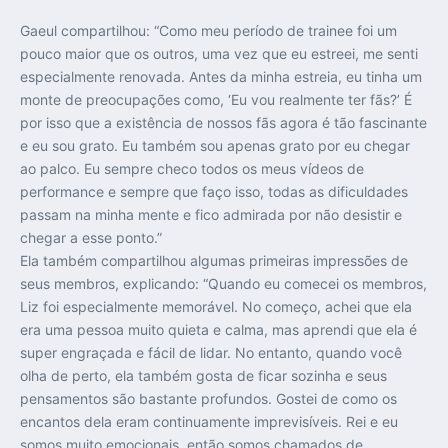
Gaeul compartilhou: “Como meu período de trainee foi um
pouco maior que os outros, uma vez que eu estreei, me senti
especialmente renovada. Antes da minha estreia, eu tinha um
monte de preocupações como, ‘Eu vou realmente ter fãs?’ É
por isso que a existência de nossos fãs agora é tão fascinante
e eu sou grato. Eu também sou apenas grato por eu chegar
ao palco. Eu sempre checo todos os meus vídeos de
performance e sempre que faço isso, todas as dificuldades
passam na minha mente e fico admirada por não desistir e
chegar a esse ponto.”
Ela também compartilhou algumas primeiras impressões de
seus membros, explicando: “Quando eu comecei os membros,
Liz foi especialmente memorável. No começo, achei que ela
era uma pessoa muito quieta e calma, mas aprendi que ela é
super engraçada e fácil de lidar. No entanto, quando você
olha de perto, ela também gosta de ficar sozinha e seus
pensamentos são bastante profundos. Gostei de como os
encantos dela eram continuamente imprevisíveis. Rei e eu
somos muito emocionais, então somos chamados de