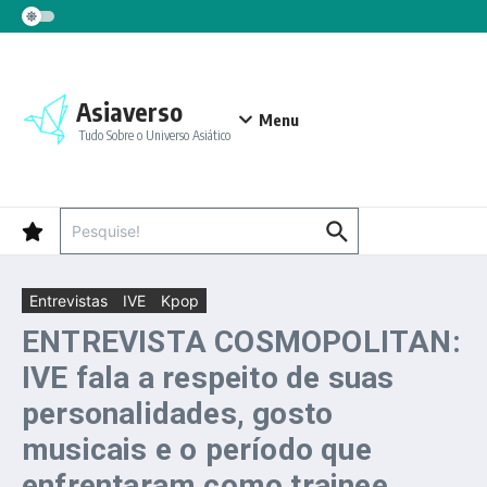
Ir para o conteúdo
Asiaverso
Menu
Tudo Sobre o Universo Asiático
Procurar por:
Entrevistas
IVE
Kpop
ENTREVISTA COSMOPOLITAN:
IVE fala a respeito de suas
personalidades, gosto
musicais e o período que
enfrentaram como trainee