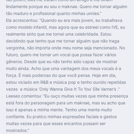
lindamente porque eu sou o maknae. Quero me tornar alguém
tão maduro e profissional quanto minhas unnies.”
Ela acrescentou: “Quando eu era mais jovem, eu trabalhava
como modelo infantil, mas agora que eu estreei como IVE, eu
realmente sinto que me tornei uma celebridade. Estou
decidindo que tenho que me tornar alguém que não traga
vergonha, não importa onde meu nome seja mencionado. No
futuro, quero me tornar um vocal que possa fazer vários
gêneros. Desde que eu não tenho sido capaz de mostrar
muito ainda. Acho que uma vantagem dos meus vocais é a
força. É mais poderoso do que você pensa. Hoje em dia,
estou viciado em R&B e música pop e tenho ouvido repetidas
vezes a música ‘Only Wanna Give It To You’ Elle Varner’s .”
Leeseo comentou: “Eu ouço muitas vezes que minha presença
está fora do personagem para um maknae, mas eu acho que
isso é apenas a minha mente. Tenho uma mente muito
confiante. Eu pratico minhas expressões faciais e gestos
muitas vezes para que esses encantos possam ser
mostrados.”