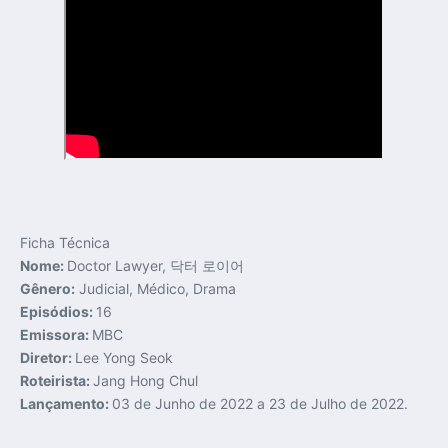
Ficha Técnica
Nome:
Doctor Lawyer, 닥터 로이어
Gênero:
Judicial, Médico, Drama
Episódios:
16
Emissora:
MBC
Diretor:
Lee Yong Seok
Roteirista:
Jang Hong Chul
Lançamento:
03 de Junho de 2022 a 23 de Julho de 2022.