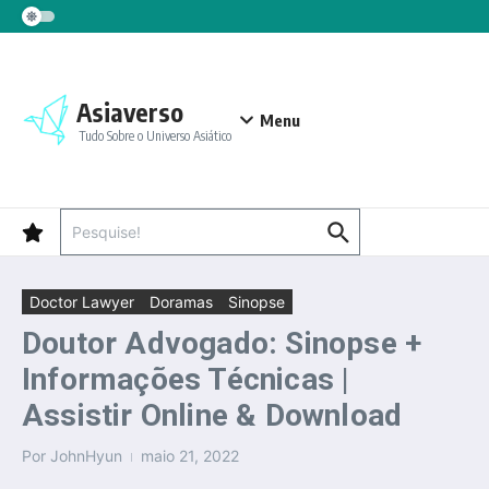
Ir para o conteúdo
Asiaverso
Menu
Tudo Sobre o Universo Asiático
Procurar por:
Doctor Lawyer
Doramas
Sinopse
Doutor Advogado: Sinopse +
Informações Técnicas |
Assistir Online & Download
Por
JohnHyun
maio 21, 2022