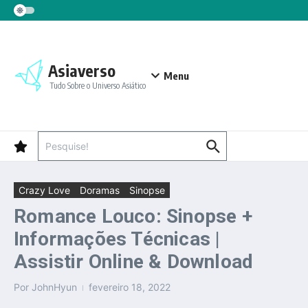
Ir para o conteúdo
Asiaverso
Menu
Tudo Sobre o Universo Asiático
Procurar por:
Crazy Love
Doramas
Sinopse
Romance Louco: Sinopse +
Informações Técnicas |
Assistir Online & Download
Por
JohnHyun
fevereiro 18, 2022