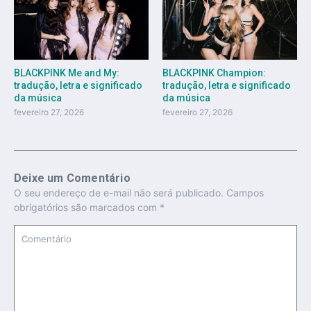
BLACKPINK Champion:
BLACKPINK Me and My:
tradução, letra e significado
tradução, letra e significado
da música
da música
fevereiro 27, 2026
fevereiro 27, 2026
Deixe um Comentário
O seu endereço de e-mail não será publicado.
Campos
obrigatórios são marcados com
*