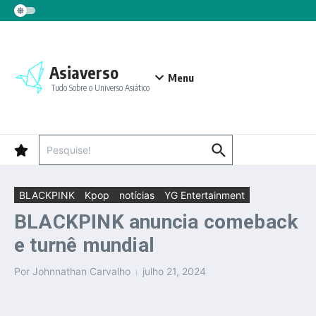
Ir para o conteúdo
Asiaverso
Menu
Tudo Sobre o Universo Asiático
Procurar por:
BLACKPINK
Kpop
notícias
YG Entertainment
BLACKPINK anuncia comeback
e turnê mundial
Por
Johnnathan Carvalho
julho 21, 2024