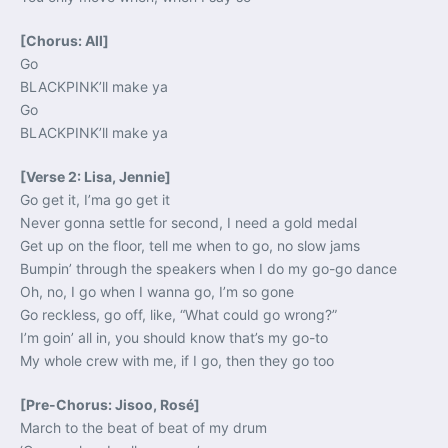
[Chorus: All]
Go
BLACKPINK’ll make ya
Go
BLACKPINK’ll make ya
[Verse 2: Lisa, Jennie]
Go get it, I’ma go get it
Never gonna settle for second, I need a gold medal
Get up on the floor, tell me when to go, no slow jams
Bumpin’ through the speakers when I do my go-go dance
Oh, no, I go when I wanna go, I’m so gone
Go reckless, go off, like, “What could go wrong?”
I’m goin’ all in, you should know that’s my go-to
My whole crew with me, if I go, then they go too
[Pre-Chorus: Jisoo, Rosé]
March to the beat of beat of my drum