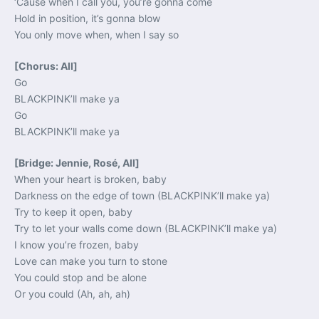
‘Cause when I call you, you’re gonna come
Hold in position, it’s gonna blow
You only move when, when I say so
[Chorus: All]
Go
BLACKPINK’ll make ya
Go
BLACKPINK’ll make ya
[Bridge: Jennie, Rosé, All]
When your heart is broken, baby
Darkness on the edge of town (BLACKPINK’ll make ya)
Try to keep it open, baby
Try to let your walls come down (BLACKPINK’ll make ya)
I know you’re frozen, baby
Love can make you turn to stone
You could stop and be alone
Or you could (Ah, ah, ah)