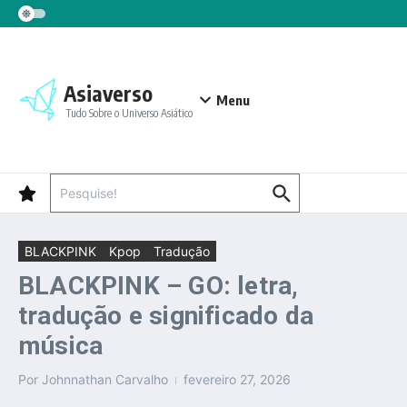
Ir para o conteúdo
Asiaverso
Menu
Tudo Sobre o Universo Asiático
Procurar por:
BLACKPINK
Kpop
Tradução
BLACKPINK – GO: letra,
tradução e significado da
música
Por
Johnnathan Carvalho
fevereiro 27, 2026