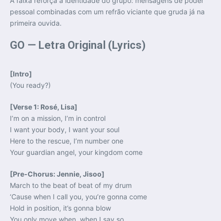
A faixa reforça a identidade do grupo: mensagens de poder
pessoal combinadas com um refrão viciante que gruda já na
primeira ouvida.
GO — Letra Original (Lyrics)
[Intro]
(You ready?)
[Verse 1: Rosé, Lisa]
I’m on a mission, I’m in control
I want your body, I want your soul
Here to the rescue, I’m number one
Your guardian angel, your kingdom come
[Pre-Chorus: Jennie, Jisoo]
March to the beat of beat of my drum
‘Cause when I call you, you’re gonna come
Hold in position, it’s gonna blow
You only move when, when I say so