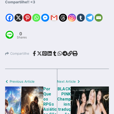
Compartilhe!! <3
0
Shares
Compartilhe
Previous Article
Next Article
Por
BLACK
Que
PINK
os
Champ
RPGs
ion:
Asiátic
traduç