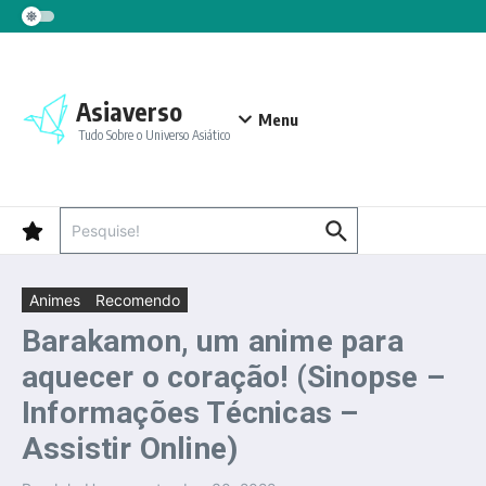
Ir para o conteúdo
Asiaverso
Menu
Tudo Sobre o Universo Asiático
Procurar por:
Animes
Recomendo
Barakamon, um anime para
aquecer o coração! (Sinopse –
Informações Técnicas –
Assistir Online)