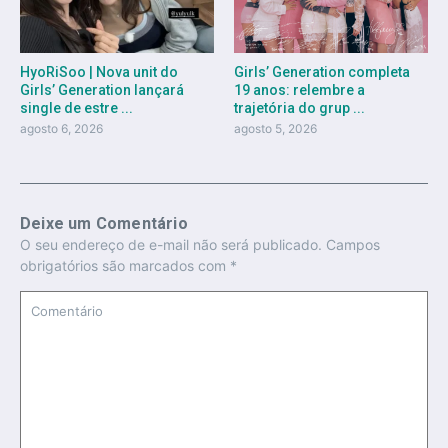
HyoRiSoo | Nova unit do
Girls’ Generation completa
Girls’ Generation lançará
19 anos: relembre a
single de estre ...
trajetória do grup ...
agosto 6, 2026
agosto 5, 2026
Deixe um Comentário
O seu endereço de e-mail não será publicado.
Campos
obrigatórios são marcados com
*