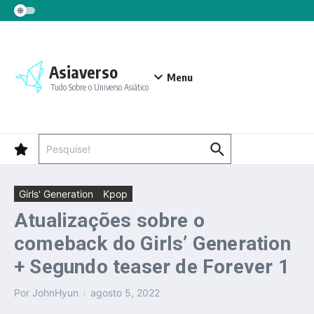
Ir para o conteúdo
Asiaverso
Menu
Tudo Sobre o Universo Asiático
Procurar por:
Girls' Generation
Kpop
Atualizações sobre o
comeback do Girls’ Generation
+ Segundo teaser de Forever 1
Por
JohnHyun
agosto 5, 2022