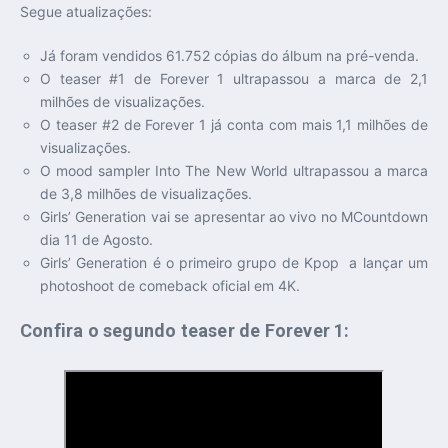
Segue atualizações:
Já foram vendidos 61.752 cópias do álbum na pré-venda.
O teaser #1 de Forever 1 ultrapassou a marca de 2,1
milhões de visualizações.
O teaser #2 de Forever 1 já conta com mais 1,1 milhões de
visualizações.
O mood sampler Into The New World ultrapassou a marca
de 3,8 milhões de visualizações.
Girls’ Generation vai se apresentar ao vivo no MCountdown
dia 11 de Agosto.
Girls’ Generation é o primeiro grupo de Kpop a lançar um
photoshoot de comeback oficial em 4K.
Confira o segundo teaser de Forever 1: