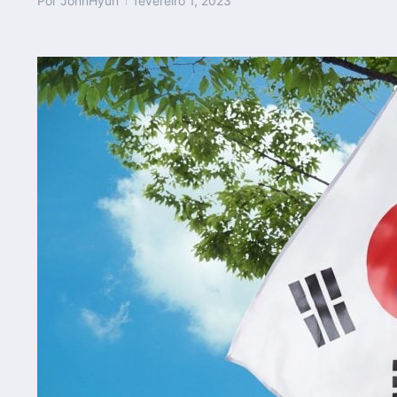
Por
JohnHyun
fevereiro 1, 2023