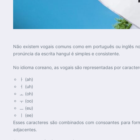
Não existem vogais comuns como em português ou inglês no 
pronúncia da escrita hangul é simples e consistente.
No idioma coreano, as vogais são representadas por caractere
ㅏ (ah)
ㅓ (uh)
ㅗ (oh)
ㅜ (oo)
ㅡ (eu)
ㅣ (ee)
Esses caracteres são combinados com consoantes para forma
adjacentes.