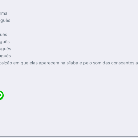
orma:
uguês
guês
uguês
tuguês
tuguês
osição em que elas aparecem na sílaba e pelo som das consoantes a