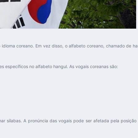
idioma coreano. Em vez disso, o alfabeto coreano, chamado de han
s específicos no alfabeto hangul. As vogais coreanas são:
r sílabas. A pronúncia das vogais pode ser afetada pela posiçã