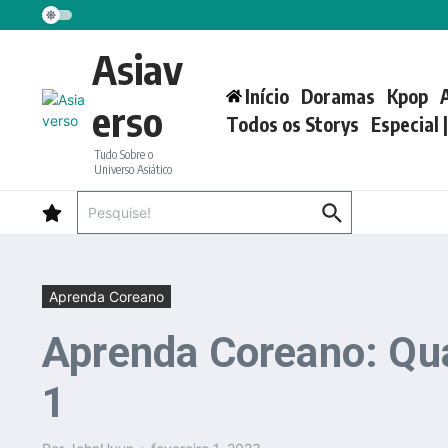
Ir para o conteúdo
Asiav
Início
Doramas
Kpop
erso
Todos os Storys
Especial 
Tudo Sobre o
Universo Asiático
Procurar por:
Aprenda Coreano
Aprenda Coreano: Qua
1