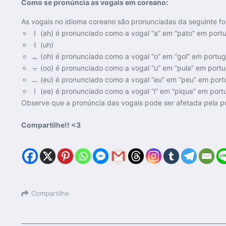
Como se pronúncia as vogais em coreano:
As vogais no idioma coreano são pronunciadas da seguinte f
ㅏ (ah) é pronunciado como a vogal “a” em “pato” em port
ㅓ (uh)
ㅗ (oh) é pronunciado como a vogal “o” em “gol” em portu
ㅜ (oo) é pronunciado como a vogal “u” em “pula” em port
ㅡ (eu) é pronunciado como a vogal “eu” em “peu” em por
ㅣ (ee) é pronunciado como a vogal “i” em “pique” em por
Observe que a pronúncia das vogais pode ser afetada pela p
Compartilhe!! <3
Compartilhe