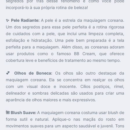
segredos por trás desse fenômeno e como você pode
incorporá-lo à sua própria rotina de beleza!
✨ Pele Radiante:
A pele é a estrela da maquiagem coreana.
Um dos segredos para essa pele perfeita é a rotina rigorosa
de cuidados com a pele, que inclui uma limpeza completa,
esfoliação e hidratação. Uma pele bem preparada é a tela
perfeita para a maquiagem. Além disso, as coreanas adoram
usar produtos como o famoso BB Cream, que oferece
cobertura leve e benefícios de tratamento ao mesmo tempo.
💕 Olhos de Boneca:
Os olhos são outro destaque da
maquiagem coreana. Ela se concentra em realçar os olhos
com um visual doce e inocente. Cílios postiços, rímel,
delineador e sombras delicadas são usados para criar uma
aparência de olhos maiores e mais expressivos.
🌺 Blush Suave:
A maquiagem coreana costuma usar blush de
forma sutil e natural. Aplique-o nas maçãs do rosto em
movimentos suaves para um aspecto saudável e juvenil. Tons