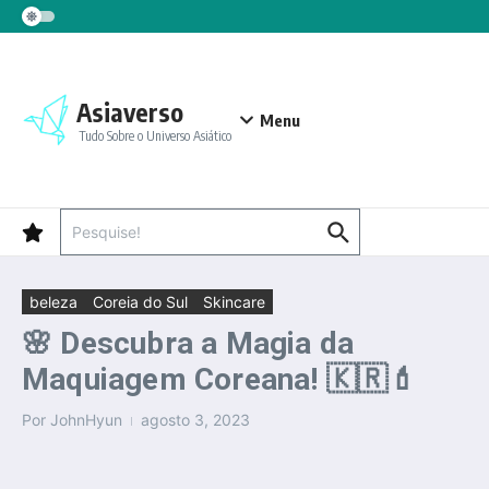
Ir para o conteúdo
Asiaverso
Menu
Tudo Sobre o Universo Asiático
Procurar por:
beleza
Coreia do Sul
Skincare
🌸 Descubra a Magia da
Maquiagem Coreana! 🇰🇷💄
Por
JohnHyun
agosto 3, 2023