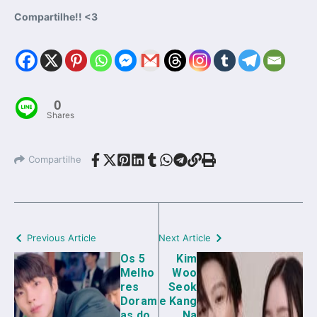
Compartilhe!! <3
0
Shares
Compartilhe
Previous Article
Next Article
Os 5
Kim
Melho
Woo
res
Seok
Doram
e Kang
as do
Na