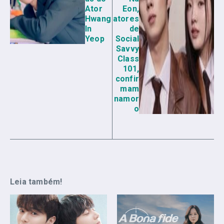
Ator
Eon,
Hwang
atores
In
de
Yeop
Social
Savvy
Class
101,
confir
mam
namor
o
Leia também!