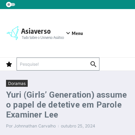
Ir para o conteúdo
Asiaverso
Menu
Tudo Sobre o Universo Asiático
Procurar por:
Doramas
Yuri (Girls’ Generation) assume
o papel de detetive em Parole
Examiner Lee
Por
Johnnathan Carvalho
outubro 25, 2024