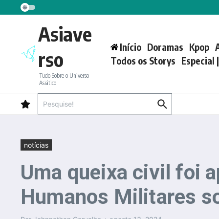
Ir para o conteúdo
Asiave
Início
Doramas
Kpop
rso
Todos os Storys
Especial 
Tudo Sobre o Universo
Asiático
Procurar por:
notícias
Uma queixa civil foi
Humanos Militares s