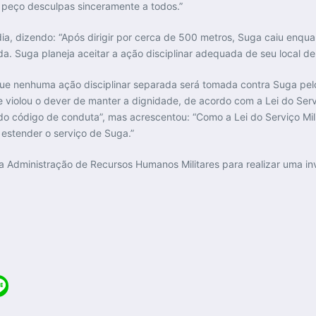
 peço desculpas sinceramente a todos.”
, dizendo: “Após dirigir por cerca de 500 metros, Suga caiu enquan
da. Suga planeja aceitar a ação disciplinar adequada de seu local de 
que nenhuma ação disciplinar separada será tomada contra Suga pe
e violou o dever de manter a dignidade, de acordo com a Lei do Servi
 do código de conduta”, mas acrescentou: “Como a Lei do Serviço Mili
l estender o serviço de Suga.”
 a Administração de Recursos Humanos Militares para realizar uma i