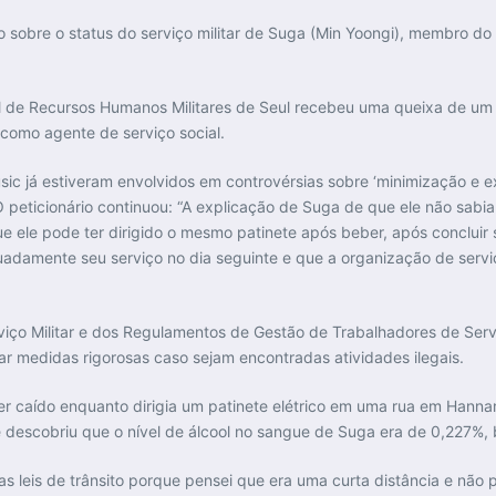
o sobre o status do serviço militar de Suga (Min Yoongi), membro do 
 de Recursos Humanos Militares de Seul recebeu uma queixa de um i
 como agente de serviço social.
sic já estiveram envolvidos em controvérsias sobre ‘minimização e e
” O peticionário continuou: “A explicação de Suga de que ele não sab
 ele pode ter dirigido o mesmo patinete após beber, após concluir
damente seu serviço no dia seguinte e que a organização de servi
viço Militar e dos Regulamentos de Gestão de Trabalhadores de Servi
r medidas rigorosas caso sejam encontradas atividades ilegais.
ter caído enquanto dirigia um patinete elétrico em uma rua em Hann
e descobriu que o nível de álcool no sangue de Suga era de 0,227%, 
as leis de trânsito porque pensei que era uma curta distância e não 