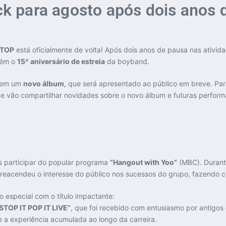
 para agosto após dois anos d
 TOP
está oficialmente de volta! Após dois anos de pausa nas ativ
bém o
15º aniversário de estreia
da boyband.
o em um
novo álbum
, que será apresentado ao público em breve. Pa
de vão compartilhar novidades sobre o novo álbum e futuras perfor
s participar do popular programa
“Hangout with Yoo”
(MBC). Durant
o reacendeu o interesse do público nos sucessos do grupo, fazendo
 especial com o título impactante:
TOP IT POP IT LIVE”
, que foi recebido com entusiasmo por antigos
 a experiência acumulada ao longo da carreira.