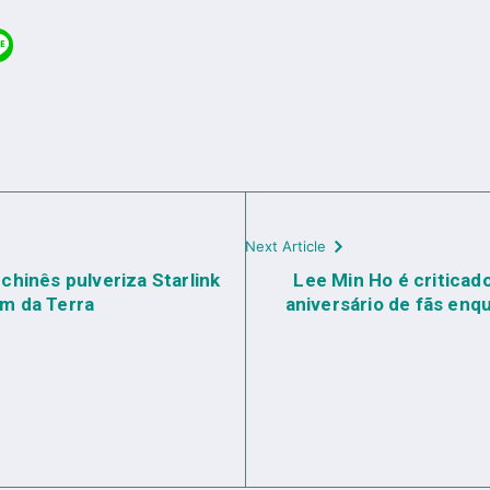
Next Article
 chinês pulveriza Starlink
Lee Min Ho é criticad
km da Terra
aniversário de fãs en