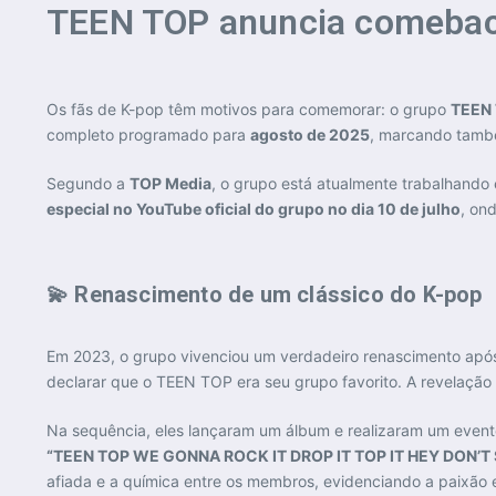
TEEN TOP anuncia comeback
Os fãs de K-pop têm motivos para comemorar: o grupo
TEEN
completo programado para
agosto de 2025
, marcando tam
Segundo a
TOP Media
, o grupo está atualmente trabalhand
especial no YouTube oficial do grupo no dia 10 de julho
, on
💫 Renascimento de um clássico do K-pop
Em 2023, o grupo vivenciou um verdadeiro renascimento apó
declarar que o TEEN TOP era seu grupo favorito. A revelaçã
Na sequência, eles lançaram um álbum e realizaram um evento
“TEEN TOP WE GONNA ROCK IT DROP IT TOP IT HEY DON’T S
afiada e a química entre os membros, evidenciando a paixão e