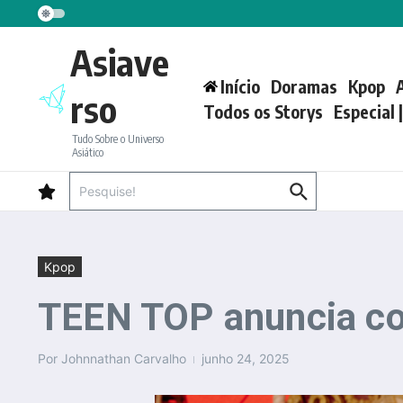
Ir para o conteúdo
Asiave
Início
Doramas
Kpop
rso
Todos os Storys
Especial 
Tudo Sobre o Universo
Asiático
Procurar por:
Kpop
TEEN TOP anuncia co
Por
Johnnathan Carvalho
junho 24, 2025