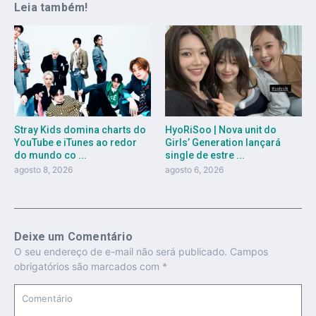
Leia também!
Stray Kids domina charts do
HyoRiSoo | Nova unit do
YouTube e iTunes ao redor
Girls’ Generation lançará
do mundo co ...
single de estre ...
agosto 8, 2026
agosto 6, 2026
Deixe um Comentário
O seu endereço de e-mail não será publicado.
Campos
obrigatórios são marcados com
*