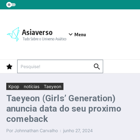
Ir para o conteúdo
Asiaverso
Menu
Tudo Sobre o Universo Asiático
Procurar por:
Kpop
notícias
Taeyeon
Taeyeon (Girls’ Generation)
anuncia data do seu proximo
comeback
Por
Johnnathan Carvalho
junho 27, 2024