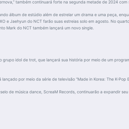
ernova,” também continuará forte na segunda metade de 2024 com 
undo álbum de estúdio além de estrelar um drama e uma peça, enqua
EXO e Jaehyun do NCT farão suas estreias solo em agosto. No quarto
quanto Mark do NCT também lançará um novo single.
grupo idol de trot, que lançará sua história por meio de um program
 lançado por meio da série de televisão “Made in Korea: The K-Pop 
 o selo de música dance, ScreaM Records, continuarão a expandir s