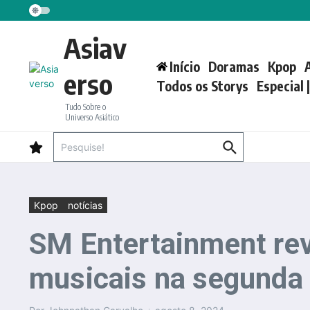
Ir para o conteúdo
Asiav
Início
Doramas
Kpop
erso
Todos os Storys
Especial 
Tudo Sobre o
Universo Asiático
Procurar por:
Kpop
notícias
SM Entertainment rev
musicais na segunda