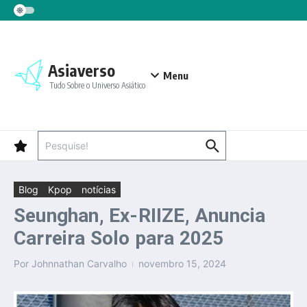
Ir para o conteúdo
Asiaverso
Menu
Tudo Sobre o Universo Asiático
Procurar por:
Blog
Kpop
notícias
Seunghan, Ex-RIIZE, Anuncia
Carreira Solo para 2025
Por
Johnnathan Carvalho
novembro 15, 2024