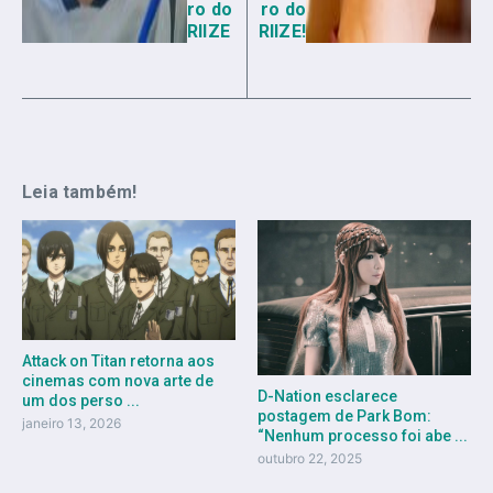
ro do
ro do
RIIZE
RIIZE!
Leia também!
Attack on Titan retorna aos
cinemas com nova arte de
D-Nation esclarece
um dos perso ...
postagem de Park Bom:
janeiro 13, 2026
“Nenhum processo foi abe ...
outubro 22, 2025