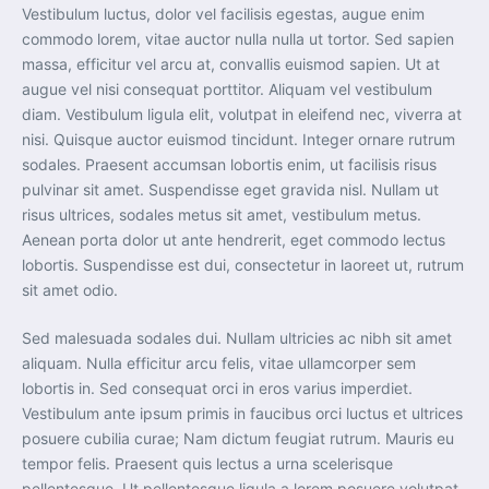
Vestibulum luctus, dolor vel facilisis egestas, augue enim
commodo lorem, vitae auctor nulla nulla ut tortor. Sed sapien
massa, efficitur vel arcu at, convallis euismod sapien. Ut at
augue vel nisi consequat porttitor. Aliquam vel vestibulum
diam. Vestibulum ligula elit, volutpat in eleifend nec, viverra at
nisi. Quisque auctor euismod tincidunt. Integer ornare rutrum
sodales. Praesent accumsan lobortis enim, ut facilisis risus
pulvinar sit amet. Suspendisse eget gravida nisl. Nullam ut
risus ultrices, sodales metus sit amet, vestibulum metus.
Aenean porta dolor ut ante hendrerit, eget commodo lectus
lobortis. Suspendisse est dui, consectetur in laoreet ut, rutrum
sit amet odio.
Sed malesuada sodales dui. Nullam ultricies ac nibh sit amet
aliquam. Nulla efficitur arcu felis, vitae ullamcorper sem
lobortis in. Sed consequat orci in eros varius imperdiet.
Vestibulum ante ipsum primis in faucibus orci luctus et ultrices
posuere cubilia curae; Nam dictum feugiat rutrum. Mauris eu
tempor felis. Praesent quis lectus a urna scelerisque
pellentesque. Ut pellentesque ligula a lorem posuere volutpat.