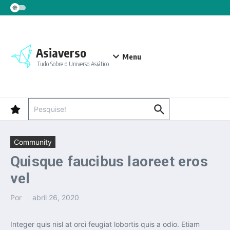
Ir para o conteúdo
Asiaverso
Menu
Tudo Sobre o Universo Asiático
Procurar por:
Community
Quisque faucibus laoreet eros
vel
Por
abril 26, 2020
Integer quis nisl at orci feugiat lobortis quis a odio. Etiam