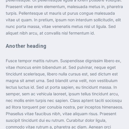
Praesent vitae enim elementum, malesuada metus in, pharetra
turpis. Pellentesque ut mauris ut purus congue malesuada
vitae ut quam. In pretium, ipsum non interdum sollicitudin, elit
nunc porta massa, vitae venenatis metus nisl ut ligula. Sed
aliquet nibh arcu, at convallis nisl fermentum id.
Another heading
Fusce tempor mattis rutrum. Suspendisse dignissim libero ex,
vitae rhoncus enim bibendum at. Sed pulvinar, neque eget
tincidunt scelerisque, libero nulla cursus est, sed dictum est
magna sit amet urna. Sed blandit urna velit, non vestibulum
lectus luctus id. Sed ut porta sapien, eu tincidunt massa. In
semper, sem ac vehicula laoreet, ipsum tellus tincidunt arcu,
nec mollis enim turpis nec sapien. Class aptent taciti sociosqu
ad litora torquent per conubia nostra, per inceptos himenaeos.
Phasellus vitae faucibus nibh, vitae aliquam risus. Praesent
suscipit tincidunt dui eu rutrum. Curabitur dolor ligula,
commodo vitae rutrum a, pharetra ac diam. Aenean orci