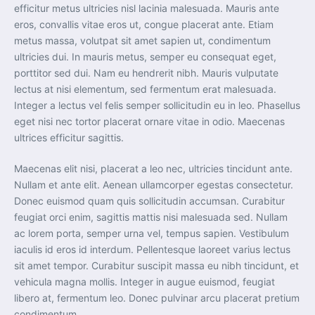
efficitur metus ultricies nisl lacinia malesuada. Mauris ante
eros, convallis vitae eros ut, congue placerat ante. Etiam
metus massa, volutpat sit amet sapien ut, condimentum
ultricies dui. In mauris metus, semper eu consequat eget,
porttitor sed dui. Nam eu hendrerit nibh. Mauris vulputate
lectus at nisi elementum, sed fermentum erat malesuada.
Integer a lectus vel felis semper sollicitudin eu in leo. Phasellus
eget nisi nec tortor placerat ornare vitae in odio. Maecenas
ultrices efficitur sagittis.
Maecenas elit nisi, placerat a leo nec, ultricies tincidunt ante.
Nullam et ante elit. Aenean ullamcorper egestas consectetur.
Donec euismod quam quis sollicitudin accumsan. Curabitur
feugiat orci enim, sagittis mattis nisi malesuada sed. Nullam
ac lorem porta, semper urna vel, tempus sapien. Vestibulum
iaculis id eros id interdum. Pellentesque laoreet varius lectus
sit amet tempor. Curabitur suscipit massa eu nibh tincidunt, et
vehicula magna mollis. Integer in augue euismod, feugiat
libero at, fermentum leo. Donec pulvinar arcu placerat pretium
condimentum.