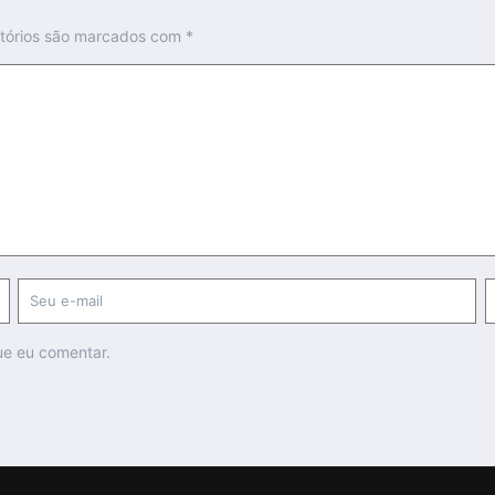
tórios são marcados com
*
ue eu comentar.