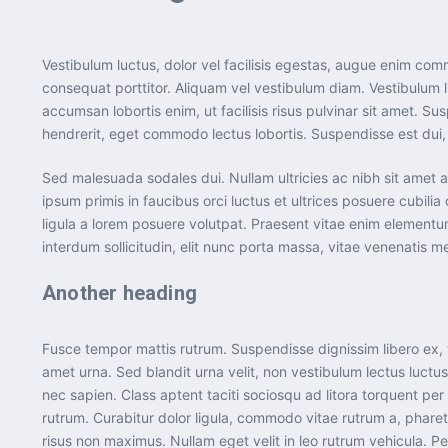
Vestibulum luctus, dolor vel facilisis egestas, augue enim commo
consequat porttitor. Aliquam vel vestibulum diam. Vestibulum li
accumsan lobortis enim, ut facilisis risus pulvinar sit amet. S
hendrerit, eget commodo lectus lobortis. Suspendisse est dui, 
Sed malesuada sodales dui. Nullam ultricies ac nibh sit amet al
ipsum primis in faucibus orci luctus et ultrices posuere cubil
ligula a lorem posuere volutpat. Praesent vitae enim element
interdum sollicitudin, elit nunc porta massa, vitae venenatis met
Another heading
Fusce tempor mattis rutrum. Suspendisse dignissim libero ex, 
amet urna. Sed blandit urna velit, non vestibulum lectus luctus
nec sapien. Class aptent taciti sociosqu ad litora torquent per
rutrum. Curabitur dolor ligula, commodo vitae rutrum a, phar
risus non maximus. Nullam eget velit in leo rutrum vehicula. P