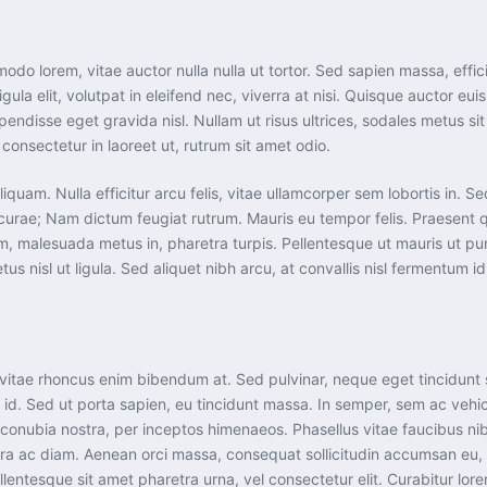
do lorem, vitae auctor nulla nulla ut tortor. Sed sapien massa, effici
gula elit, volutpat in eleifend nec, viverra at nisi. Quisque auctor e
uspendisse eget gravida nisl. Nullam ut risus ultrices, sodales metus 
consectetur in laoreet ut, rutrum sit amet odio.
iquam. Nulla efficitur arcu felis, vitae ullamcorper sem lobortis in. S
ia curae; Nam dictum feugiat rutrum. Mauris eu tempor felis. Praesent 
um, malesuada metus in, pharetra turpis. Pellentesque ut mauris ut 
us nisl ut ligula. Sed aliquet nibh arcu, at convallis nisl fermentum id
vitae rhoncus enim bibendum at. Sed pulvinar, neque eget tincidunt sc
 id. Sed ut porta sapien, eu tincidunt massa. In semper, sem ac vehicu
 conubia nostra, per inceptos himenaeos. Phasellus vitae faucibus nibh
etra ac diam. Aenean orci massa, consequat sollicitudin accumsan e
ellentesque sit amet pharetra urna, vel consectetur elit. Curabitur 