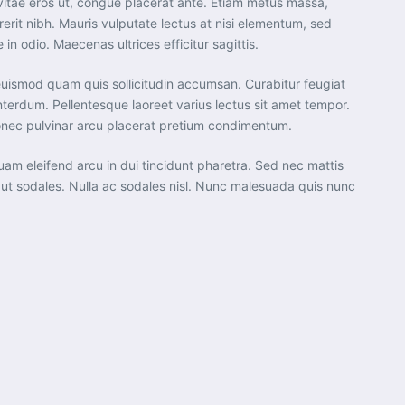
lis vitae eros ut, congue placerat ante. Etiam metus massa,
erit nibh. Mauris vulputate lectus at nisi elementum, sed
in odio. Maecenas ultrices efficitur sagittis.
c euismod quam quis sollicitudin accumsan. Curabitur feugiat
interdum. Pellentesque laoreet varius lectus sit amet tempor.
 Donec pulvinar arcu placerat pretium condimentum.
liquam eleifend arcu in dui tincidunt pharetra. Sed nec mattis
s ut sodales. Nulla ac sodales nisl. Nunc malesuada quis nunc