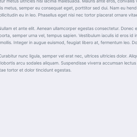
icitur metus ultricies nisl lacinia malesuada. Mauris ante eros, conval
ris metus, semper eu consequat eget, porttitor sed dui. Nam eu hendr
citudin eu in leo. Phasellus eget nisi nec tortor placerat ornare vitae 
te. Nullam et ante elit. Aenean ullamcorper egestas consectetur. Done
porta, semper urna vel, tempus sapien. Vestibulum iaculis id eros id 
 mollis. Integer in augue euismod, feugiat libero at, fermentum leo.
 Curabitur nunc ligula, semper vel erat nec, ultrices ultricies dolor. A
eu lobortis arcu sodales aliquam. Suspendisse viverra accumsan lectu
ae tortor et dolor tincidunt egestas.