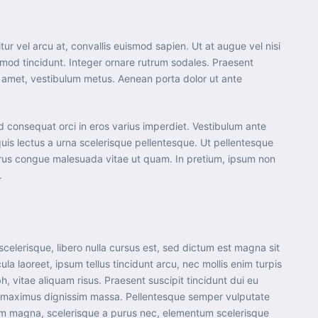
tur vel arcu at, convallis euismod sapien. Ut at augue vel nisi
uismod tincidunt. Integer ornare rutrum sodales. Praesent
sit amet, vestibulum metus. Aenean porta dolor ut ante
ed consequat orci in eros varius imperdiet. Vestibulum ante
quis lectus a urna scelerisque pellentesque. Ut pellentesque
purus congue malesuada vitae ut quam. In pretium, ipsum non
.
elerisque, libero nulla cursus est, sed dictum est magna sit
la laoreet, ipsum tellus tincidunt arcu, nec mollis enim turpis
, vitae aliquam risus. Praesent suscipit tincidunt dui eu
u, maximus dignissim massa. Pellentesque semper vulputate
lorem magna, scelerisque a purus nec, elementum scelerisque