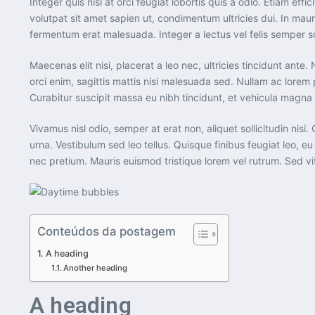
Integer quis nisl at orci feugiat lobortis quis a odio. Etiam eff
volutpat sit amet sapien ut, condimentum ultricies dui. In mau
fermentum erat malesuada. Integer a lectus vel felis semper solli
Maecenas elit nisi, placerat a leo nec, ultricies tincidunt an
orci enim, sagittis mattis nisi malesuada sed. Nullam ac lorem 
Curabitur suscipit massa eu nibh tincidunt, et vehicula magna
Vivamus nisl odio, semper at erat non, aliquet sollicitudin nisi.
urna. Vestibulum sed leo tellus. Quisque finibus feugiat leo, 
nec pretium. Mauris euismod tristique lorem vel rutrum. Sed vit
Conteúdos da postagem
A heading
Another heading
A heading