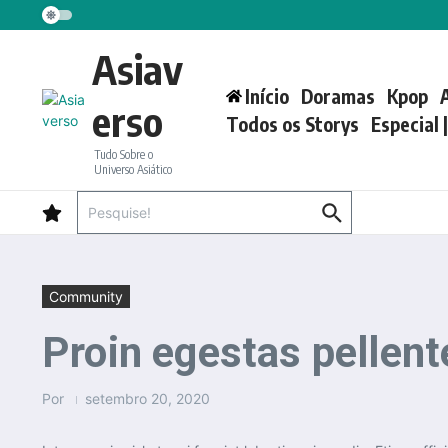
Ir para o conteúdo
Asiav
Início
Doramas
Kpop
erso
Todos os Storys
Especial 
Tudo Sobre o
Universo Asiático
Procurar por:
Community
Proin egestas pellent
Por
setembro 20, 2020