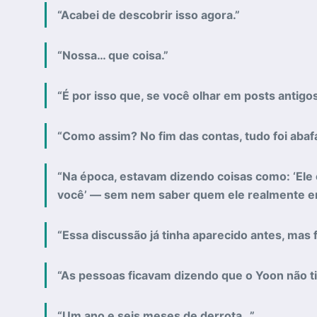
“Acabei de descobrir isso agora.”
“Nossa… que coisa.”
“É por isso que, se você olhar em posts antigo
“Como assim? No fim das contas, tudo foi abaf
“Na época, estavam dizendo coisas como: ‘Ele 
você’ — sem nem saber quem ele realmente er
“Essa discussão já tinha aparecido antes, mas f
“As pessoas ficavam dizendo que o Yoon não tin
“Um ano e seis meses de derrota…”