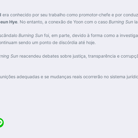
l
era conhecido por seu trabalho como promotor-chefe e por condu
Geun Hye
. No entanto, a conexão de Yoon com o caso
Burning Sun
la
escândalo
Burning Sun
foi, em parte, devido à forma como a investig
ontinuam sendo um ponto de discórdia até hoje.
rning Sun
reacendeu debates sobre justiça, transparência e corrupçã
unições adequadas e se mudanças reais ocorrerão no sistema jurídico