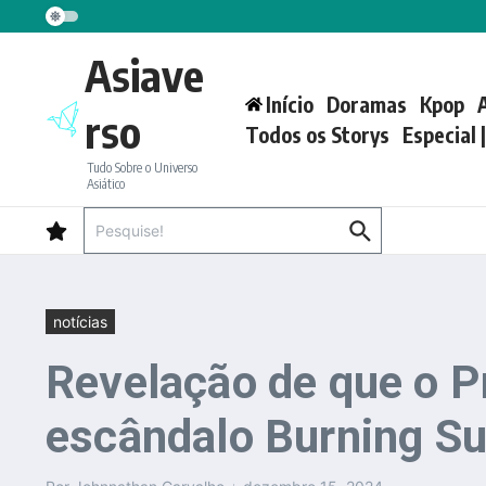
Ir para o conteúdo
Asiave
Início
Doramas
Kpop
rso
Todos os Storys
Especial 
Tudo Sobre o Universo
Asiático
Procurar por:
notícias
Revelação de que o P
escândalo Burning Su