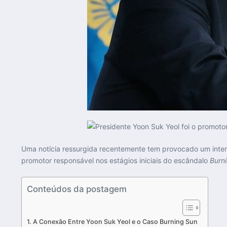
Uma notícia ressurgida recentemente tem provocado um intens
promotor responsável nos estágios iniciais do escândalo
Burn
Conteúdos da postagem
A Conexão Entre Yoon Suk Yeol e o Caso Burning Sun