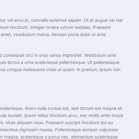
tur vel arcu at, convallis euismod sapien. Ut at augue vel nisi
uismod tincidunt. Integer ornare rutrum sodales. Praesent
sit amet, vestibulum metus. Aenean porta dolor ut ante
ed consequat orci in eros varius imperdiet. Vestibulum ante
quis lectus a urna scelerisque pellentesque. Ut pellentesque
purus congue malesuada vitae ut quam. In pretium, ipsum non
.
elerisque, libero nulla cursus est, sed dictum est magna sit
la laoreet, ipsum tellus tincidunt arcu, nec mollis enim turpis
, vitae aliquam risus. Praesent suscipit tincidunt dui eu
u, maximus dignissim massa. Pellentesque semper vulputate
lorem magna, scelerisque a purus nec, elementum scelerisque