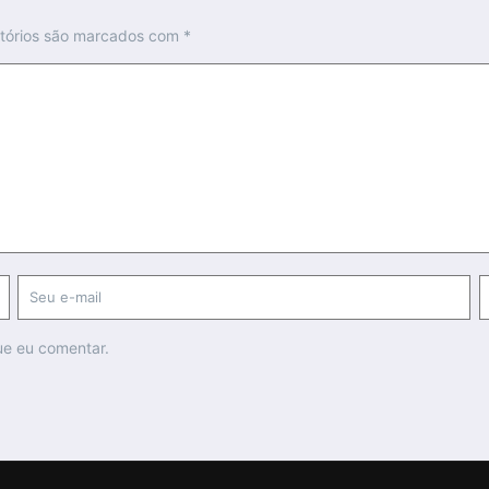
tórios são marcados com
*
ue eu comentar.