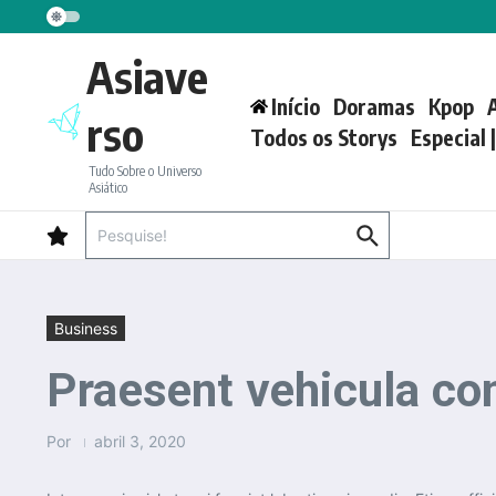
Ir para o conteúdo
Asiave
Início
Doramas
Kpop
rso
Todos os Storys
Especial 
Tudo Sobre o Universo
Asiático
Procurar por:
Business
Praesent vehicula co
Por
abril 3, 2020