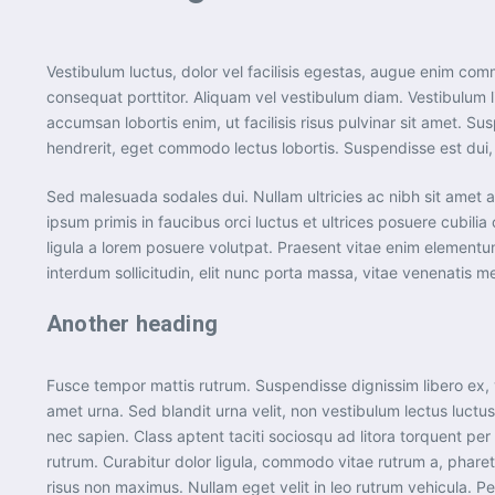
Vestibulum luctus, dolor vel facilisis egestas, augue enim commo
consequat porttitor. Aliquam vel vestibulum diam. Vestibulum li
accumsan lobortis enim, ut facilisis risus pulvinar sit amet. S
hendrerit, eget commodo lectus lobortis. Suspendisse est dui, 
Sed malesuada sodales dui. Nullam ultricies ac nibh sit amet al
ipsum primis in faucibus orci luctus et ultrices posuere cubil
ligula a lorem posuere volutpat. Praesent vitae enim element
interdum sollicitudin, elit nunc porta massa, vitae venenatis met
Another heading
Fusce tempor mattis rutrum. Suspendisse dignissim libero ex, 
amet urna. Sed blandit urna velit, non vestibulum lectus luctus
nec sapien. Class aptent taciti sociosqu ad litora torquent per
rutrum. Curabitur dolor ligula, commodo vitae rutrum a, phar
risus non maximus. Nullam eget velit in leo rutrum vehicula. P