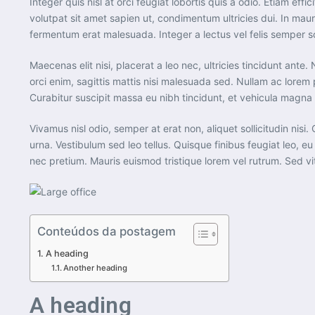
Integer quis nisl at orci feugiat lobortis quis a odio. Etiam eff
volutpat sit amet sapien ut, condimentum ultricies dui. In mau
fermentum erat malesuada. Integer a lectus vel felis semper solli
Maecenas elit nisi, placerat a leo nec, ultricies tincidunt an
orci enim, sagittis mattis nisi malesuada sed. Nullam ac lorem 
Curabitur suscipit massa eu nibh tincidunt, et vehicula magna
Vivamus nisl odio, semper at erat non, aliquet sollicitudin nisi.
urna. Vestibulum sed leo tellus. Quisque finibus feugiat leo, 
nec pretium. Mauris euismod tristique lorem vel rutrum. Sed vit
Conteúdos da postagem
A heading
Another heading
A heading