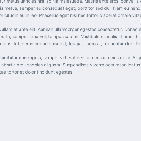
icitur metus ultricies nisl lacinia malesuada. Mauris ante eros, conval
ris metus, semper eu consequat eget, porttitor sed dui. Nam eu hendr
citudin eu in leo. Phasellus eget nisi nec tortor placerat ornare vitae 
te. Nullam et ante elit. Aenean ullamcorper egestas consectetur. Done
porta, semper urna vel, tempus sapien. Vestibulum iaculis id eros id 
 mollis. Integer in augue euismod, feugiat libero at, fermentum leo.
 Curabitur nunc ligula, semper vel erat nec, ultrices ultricies dolor. A
eu lobortis arcu sodales aliquam. Suspendisse viverra accumsan lectu
ae tortor et dolor tincidunt egestas.