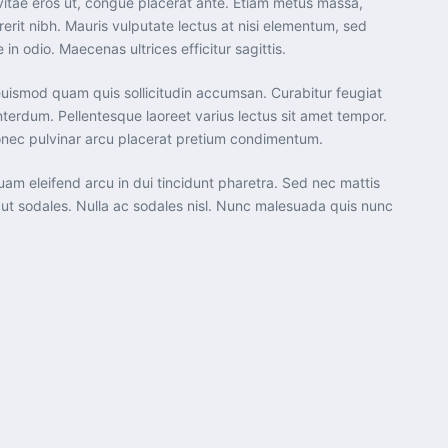
lis vitae eros ut, congue placerat ante. Etiam metus massa,
erit nibh. Mauris vulputate lectus at nisi elementum, sed
in odio. Maecenas ultrices efficitur sagittis.
c euismod quam quis sollicitudin accumsan. Curabitur feugiat
interdum. Pellentesque laoreet varius lectus sit amet tempor.
 Donec pulvinar arcu placerat pretium condimentum.
liquam eleifend arcu in dui tincidunt pharetra. Sed nec mattis
s ut sodales. Nulla ac sodales nisl. Nunc malesuada quis nunc