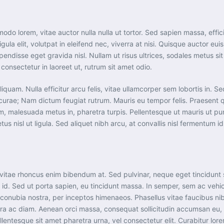
do lorem, vitae auctor nulla nulla ut tortor. Sed sapien massa, effici
gula elit, volutpat in eleifend nec, viverra at nisi. Quisque auctor e
uspendisse eget gravida nisl. Nullam ut risus ultrices, sodales metus 
consectetur in laoreet ut, rutrum sit amet odio.
iquam. Nulla efficitur arcu felis, vitae ullamcorper sem lobortis in. S
ia curae; Nam dictum feugiat rutrum. Mauris eu tempor felis. Praesent 
um, malesuada metus in, pharetra turpis. Pellentesque ut mauris ut 
us nisl ut ligula. Sed aliquet nibh arcu, at convallis nisl fermentum id
vitae rhoncus enim bibendum at. Sed pulvinar, neque eget tincidunt sc
 id. Sed ut porta sapien, eu tincidunt massa. In semper, sem ac vehicu
 conubia nostra, per inceptos himenaeos. Phasellus vitae faucibus nibh
etra ac diam. Aenean orci massa, consequat sollicitudin accumsan e
ellentesque sit amet pharetra urna, vel consectetur elit. Curabitur 