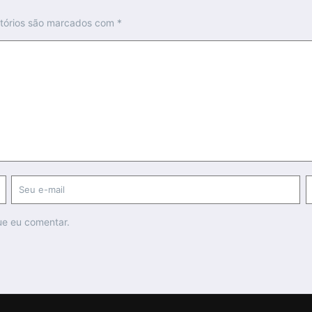
tórios são marcados com
*
ue eu comentar.