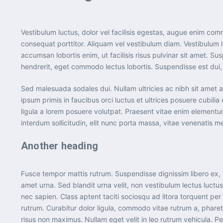
Vestibulum luctus, dolor vel facilisis egestas, augue enim commo
consequat porttitor. Aliquam vel vestibulum diam. Vestibulum li
accumsan lobortis enim, ut facilisis risus pulvinar sit amet. S
hendrerit, eget commodo lectus lobortis. Suspendisse est dui, 
Sed malesuada sodales dui. Nullam ultricies ac nibh sit amet al
ipsum primis in faucibus orci luctus et ultrices posuere cubil
ligula a lorem posuere volutpat. Praesent vitae enim element
interdum sollicitudin, elit nunc porta massa, vitae venenatis met
Another heading
Fusce tempor mattis rutrum. Suspendisse dignissim libero ex, 
amet urna. Sed blandit urna velit, non vestibulum lectus luctus
nec sapien. Class aptent taciti sociosqu ad litora torquent per
rutrum. Curabitur dolor ligula, commodo vitae rutrum a, phar
risus non maximus. Nullam eget velit in leo rutrum vehicula. P