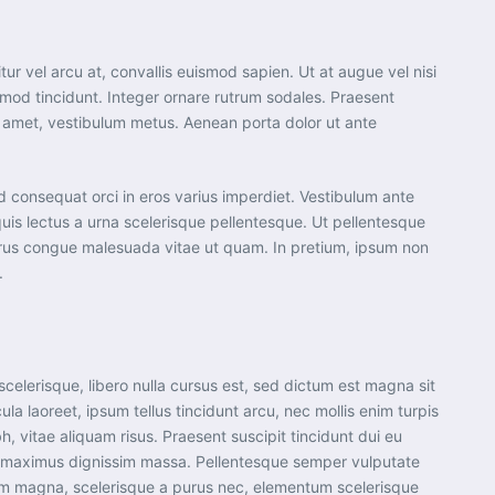
tur vel arcu at, convallis euismod sapien. Ut at augue vel nisi
uismod tincidunt. Integer ornare rutrum sodales. Praesent
sit amet, vestibulum metus. Aenean porta dolor ut ante
ed consequat orci in eros varius imperdiet. Vestibulum ante
quis lectus a urna scelerisque pellentesque. Ut pellentesque
purus congue malesuada vitae ut quam. In pretium, ipsum non
.
elerisque, libero nulla cursus est, sed dictum est magna sit
la laoreet, ipsum tellus tincidunt arcu, nec mollis enim turpis
, vitae aliquam risus. Praesent suscipit tincidunt dui eu
u, maximus dignissim massa. Pellentesque semper vulputate
lorem magna, scelerisque a purus nec, elementum scelerisque