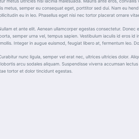
icitur metus ultricies nisl lacinia malesuada. Mauris ante eros, conval
ris metus, semper eu consequat eget, porttitor sed dui. Nam eu hendr
citudin eu in leo. Phasellus eget nisi nec tortor placerat ornare vitae 
te. Nullam et ante elit. Aenean ullamcorper egestas consectetur. Done
porta, semper urna vel, tempus sapien. Vestibulum iaculis id eros id 
 mollis. Integer in augue euismod, feugiat libero at, fermentum leo.
 Curabitur nunc ligula, semper vel erat nec, ultrices ultricies dolor. A
eu lobortis arcu sodales aliquam. Suspendisse viverra accumsan lectu
ae tortor et dolor tincidunt egestas.