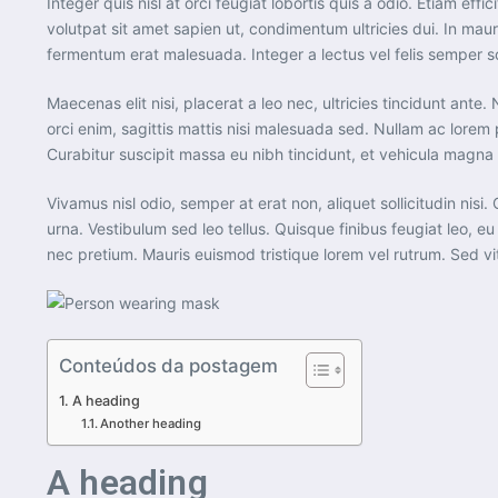
Integer quis nisl at orci feugiat lobortis quis a odio. Etiam eff
volutpat sit amet sapien ut, condimentum ultricies dui. In mau
fermentum erat malesuada. Integer a lectus vel felis semper solli
Maecenas elit nisi, placerat a leo nec, ultricies tincidunt an
orci enim, sagittis mattis nisi malesuada sed. Nullam ac lorem 
Curabitur suscipit massa eu nibh tincidunt, et vehicula magna
Vivamus nisl odio, semper at erat non, aliquet sollicitudin nisi.
urna. Vestibulum sed leo tellus. Quisque finibus feugiat leo, 
nec pretium. Mauris euismod tristique lorem vel rutrum. Sed vit
Conteúdos da postagem
A heading
Another heading
A heading