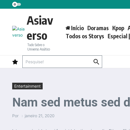
Ir para o conteúdo
Asiav
Início
Doramas
Kpop
erso
Todos os Storys
Especial 
Tudo Sobre o
Universo Asiático
Procurar por:
Entertainment
Nam sed metus sed di
Por
janeiro 21, 2020