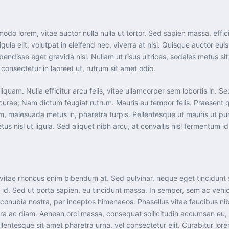
do lorem, vitae auctor nulla nulla ut tortor. Sed sapien massa, effici
gula elit, volutpat in eleifend nec, viverra at nisi. Quisque auctor e
uspendisse eget gravida nisl. Nullam ut risus ultrices, sodales metus 
consectetur in laoreet ut, rutrum sit amet odio.
iquam. Nulla efficitur arcu felis, vitae ullamcorper sem lobortis in. S
ia curae; Nam dictum feugiat rutrum. Mauris eu tempor felis. Praesent 
um, malesuada metus in, pharetra turpis. Pellentesque ut mauris ut 
us nisl ut ligula. Sed aliquet nibh arcu, at convallis nisl fermentum id
vitae rhoncus enim bibendum at. Sed pulvinar, neque eget tincidunt sc
 id. Sed ut porta sapien, eu tincidunt massa. In semper, sem ac vehicu
 conubia nostra, per inceptos himenaeos. Phasellus vitae faucibus nibh
etra ac diam. Aenean orci massa, consequat sollicitudin accumsan e
ellentesque sit amet pharetra urna, vel consectetur elit. Curabitur 