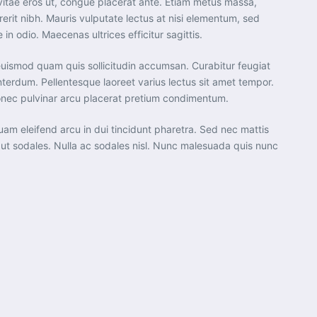
lis vitae eros ut, congue placerat ante. Etiam metus massa,
erit nibh. Mauris vulputate lectus at nisi elementum, sed
in odio. Maecenas ultrices efficitur sagittis.
c euismod quam quis sollicitudin accumsan. Curabitur feugiat
interdum. Pellentesque laoreet varius lectus sit amet tempor.
 Donec pulvinar arcu placerat pretium condimentum.
liquam eleifend arcu in dui tincidunt pharetra. Sed nec mattis
s ut sodales. Nulla ac sodales nisl. Nunc malesuada quis nunc