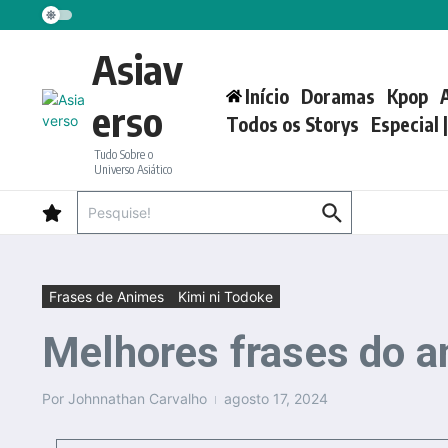
Ir para o conteúdo
Asiav
Início
Doramas
Kpop
erso
Todos os Storys
Especial 
Tudo Sobre o
Universo Asiático
Procurar por:
Frases de Animes
Kimi ni Todoke
Melhores frases do a
Por
Johnnathan Carvalho
agosto 17, 2024