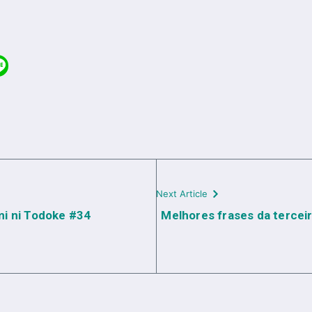
Next Article
mi ni Todoke #34
Melhores frases da tercei