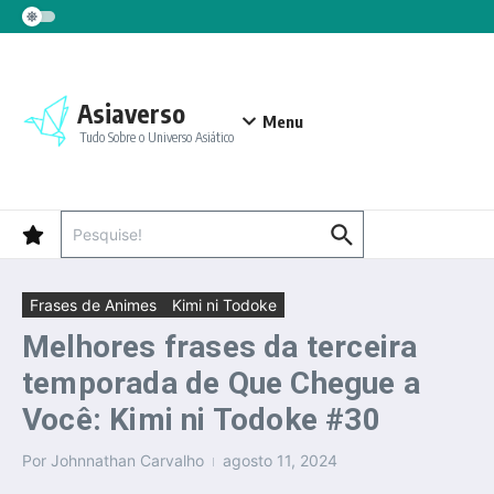
Ir para o conteúdo
Asiaverso
Menu
Tudo Sobre o Universo Asiático
Procurar por:
Frases de Animes
Kimi ni Todoke
Melhores frases da terceira
temporada de Que Chegue a
Você: Kimi ni Todoke #30
Por
Johnnathan Carvalho
agosto 11, 2024