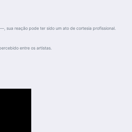
 sua reação pode ter sido um ato de cortesia profissional.
ercebido entre os artistas.