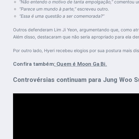
“Não entendo o motivo de tanta empolgação,”
comentou um
“Parece um mundo à parte,”
escreveu outro.
“Essa é uma questão a ser comemorada?”
Outros defenderam Lim Ji Yeon, argumentando que, como atriz
Além disso, destacaram que não seria apropriado para ela dem
Por outro lado, Hyeri recebeu elogios por sua postura mais di
Confira também
:
Quem é Moon Ga Bi.
Controvérsias continuam para Jung Woo 