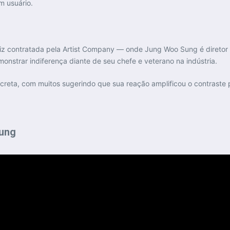
 usuário.
 contratada pela Artist Company — onde Jung Woo Sung é diretor —,
onstrar indiferença diante de seu chefe e veterano na indústria.
screta, com muitos sugerindo que sua reação amplificou o contraste p
Sung