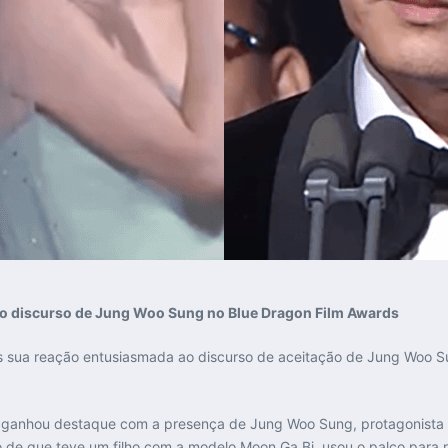
 ao discurso de Jung Woo Sung no Blue Dragon Film Awards
ós sua reação entusiasmada ao discurso de aceitação de Jung Woo S
 ganhou destaque com a presença de Jung Woo Sung, protagonista d
 de que teve um filho com a modelo Moon Ga Bi, usou o palco para r