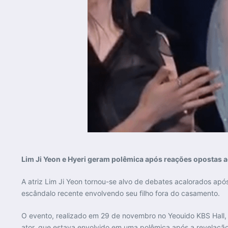
Lim Ji Yeon e Hyeri geram polêmica após reações opostas
A atriz Lim Ji Yeon tornou-se alvo de debates acalorados ap
escândalo recente envolvendo seu filho fora do casamento.
O evento, realizado em 29 de novembro no Yeouido KBS Hall,
ator, que estava envolvido em uma polêmica após a revelação