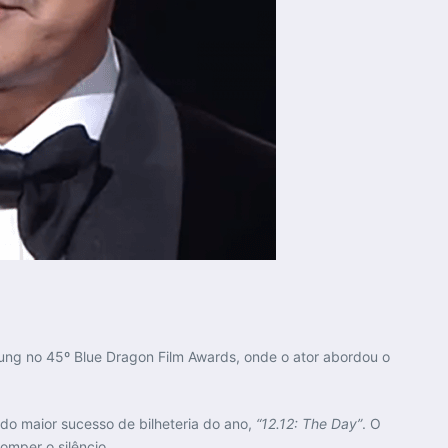
ung no 45º Blue Dragon Film Awards, onde o ator abordou o
o maior sucesso de bilheteria do ano,
“12.12: The Day”
. O
omper o silêncio.