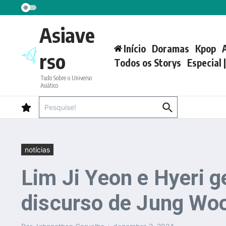
Ir para o conteúdo
Asiave
Início
Doramas
Kpop
rso
Todos os Storys
Especial 
Tudo Sobre o Universo
Asiático
Procurar por:
notícias
Lim Ji Yeon e Hyeri 
discurso de Jung Wo