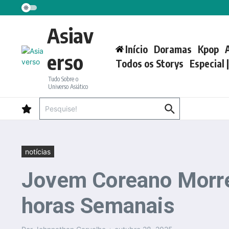
Ir para o conteúdo
Asiav
Início
Doramas
Kpop
erso
Todos os Storys
Especial 
Tudo Sobre o
Universo Asiático
Procurar por:
notícias
Jovem Coreano Morre
horas Semanais