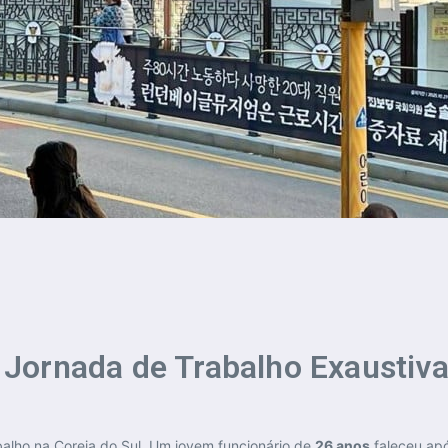
Jornada de Trabalho Exaustiv
alho na Coreia do Sul. Um jovem funcionário de
26 anos
faleceu ap