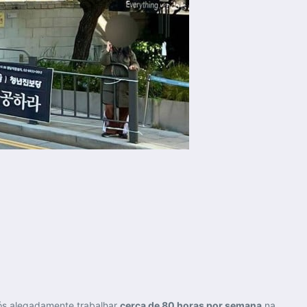
a
ós alegadamente trabalhar
cerca de 80 horas por semana
na