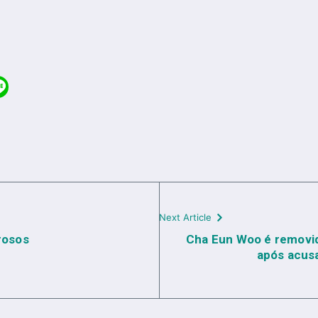
Next Article
rosos
Cha Eun Woo é removid
após acusa