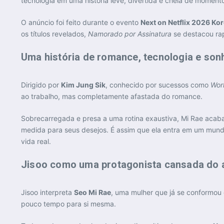
tecnologia em uma história leve, divertida e cheia de momen
O anúncio foi feito durante o evento
Next on Netflix 2026 Ko
os títulos revelados,
Namorado por Assinatura
se destacou rap
Uma história de romance, tecnologia e son
Dirigido por
Kim Jung Sik
, conhecido por sucessos como
Wor
ao trabalho, mas completamente afastada do romance.
Sobrecarregada e presa a uma rotina exaustiva, Mi Rae acaba
medida para seus desejos. É assim que ela entra em um mundo
vida real.
Jisoo como uma protagonista cansada do
Jisoo interpreta
Seo Mi Rae
, uma mulher que já se conformou 
pouco tempo para si mesma.