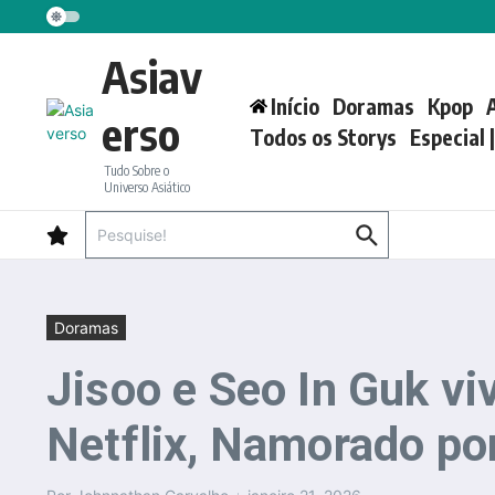
Ir para o conteúdo
Asiav
Início
Doramas
Kpop
erso
Todos os Storys
Especial 
Tudo Sobre o
Universo Asiático
Procurar por:
Doramas
Jisoo e Seo In Guk v
Netflix, Namorado po