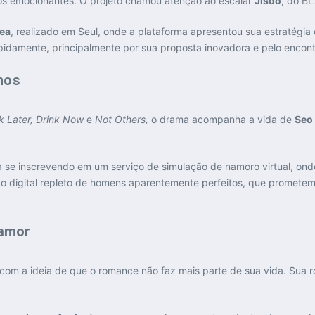
tos emocionantes. O projeto chamou atenção ao escalar
Jisoo
, do B
rea
, realizado em Seul, onde a plataforma apresentou sua estratégia 
idamente, principalmente por sua proposta inovadora e pelo encontro
hos
k Later, Drink Now
e
Not Others,
o drama acompanha a vida de
Seo
 se inscrevendo em um serviço de simulação de namoro virtual, onde
 digital repleto de homens aparentemente perfeitos, que prometem 
 amor
com a ideia de que o romance não faz mais parte de sua vida. Sua 