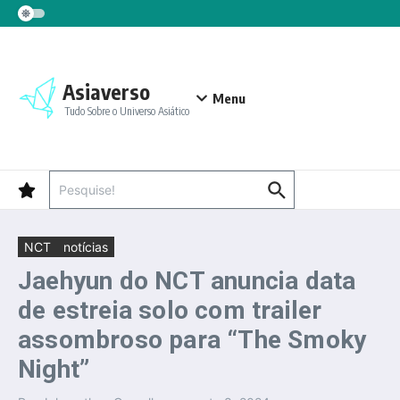
Ir para o conteúdo
Asiaverso
Menu
Tudo Sobre o Universo Asiático
Procurar por:
NCT
notícias
Jaehyun do NCT anuncia data
de estreia solo com trailer
assombroso para “The Smoky
Night”