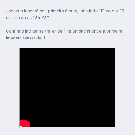
Jaehyun lançará seu primeiro álbum, intitulado “J”, no dia 26
de agosto às 18h KST.
Confira o intrigante trailer de The Smoky Night e a primeira
imagem teaser de J: