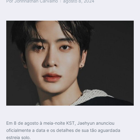
Por
Johnnathan Carvalho
agosto 8, 2024
Em 8 de agosto à meia-noite KST, Jaehyun anunciou
oficialmente a data e os detalhes de sua tão aguardada
estreia solo.