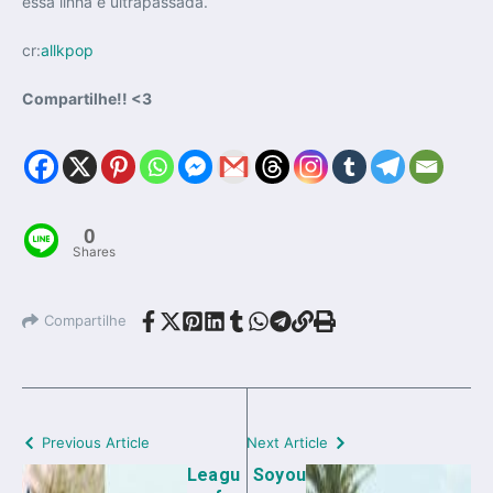
essa linha é ultrapassada.
cr:
allkpop
Compartilhe!! <3
0
Shares
Compartilhe
Previous Article
Next Article
Leagu
Soyou