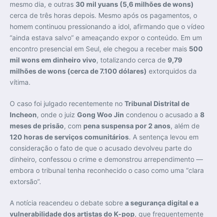
mesmo dia, e outras
30 mil yuans (5,6 milhões de wons)
cerca de três horas depois. Mesmo após os pagamentos, o
homem continuou pressionando a idol, afirmando que o vídeo
“ainda estava salvo” e ameaçando expor o conteúdo. Em um
encontro presencial em Seul, ele chegou a receber mais
500
mil wons em dinheiro vivo
, totalizando cerca de
9,79
milhões de wons (cerca de 7.100 dólares)
extorquidos da
vítima.
O caso foi julgado recentemente no
Tribunal Distrital de
Incheon
, onde o juiz
Gong Woo Jin
condenou o acusado a
8
meses de prisão
, com
pena suspensa por 2 anos
, além de
120 horas de serviços comunitários
. A sentença levou em
consideração o fato de que o acusado devolveu parte do
dinheiro, confessou o crime e demonstrou arrependimento —
embora o tribunal tenha reconhecido o caso como uma “clara
extorsão”.
A notícia reacendeu o debate sobre
a segurança digital e a
vulnerabilidade dos artistas do K-pop
, que frequentemente