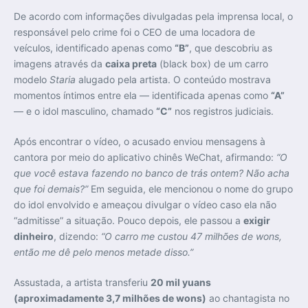
De acordo com informações divulgadas pela imprensa local, o
responsável pelo crime foi o CEO de uma locadora de
veículos, identificado apenas como
“B”
, que descobriu as
imagens através da
caixa preta
(black box) de um carro
modelo
Staria
alugado pela artista. O conteúdo mostrava
momentos íntimos entre ela — identificada apenas como
“A”
— e o idol masculino, chamado
“C”
nos registros judiciais.
Após encontrar o vídeo, o acusado enviou mensagens à
cantora por meio do aplicativo chinês WeChat, afirmando:
“O
que você estava fazendo no banco de trás ontem? Não acha
que foi demais?”
Em seguida, ele mencionou o nome do grupo
do idol envolvido e ameaçou divulgar o vídeo caso ela não
“admitisse” a situação. Pouco depois, ele passou a
exigir
dinheiro
, dizendo:
“O carro me custou 47 milhões de wons,
então me dê pelo menos metade disso.”
Assustada, a artista transferiu
20 mil yuans
(aproximadamente 3,7 milhões de wons)
ao chantagista no