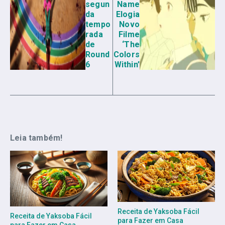
segun
Name
da
Elogia
tempo
Novo
rada
Filme
de
‘The
Round
Colors
6
Within’
Leia também!
Receita de Yaksoba Fácil
Receita de Yaksoba Fácil
para Fazer em Casa