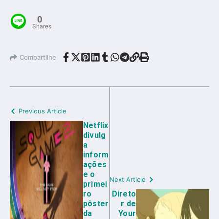
0
Shares
Compartilhe
Previous Article
Netflix
divulg
a
inform
ações
e o
Next Article
primei
ro
Direto
pôster
r de
da
Your