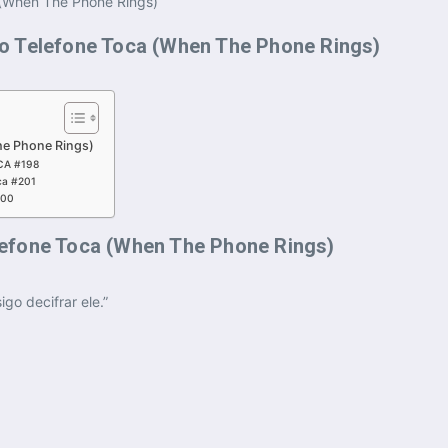
he Phone Rings)
CA #198
ca #201
200
efone Toca (When The Phone Rings)
go decifrar ele.”