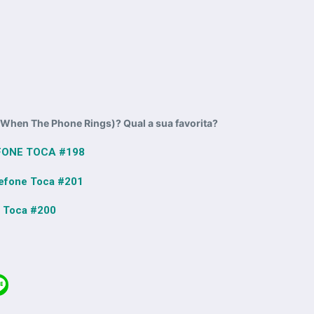
When The Phone Rings)? Qual a sua favorita?
FONE TOCA #198
lefone Toca #201
e Toca #200