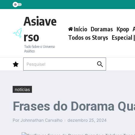
Ir para o conteúdo
Asiave
Início
Doramas
Kpop
rso
Todos os Storys
Especial 
Tudo Sobre o Universo
Asiático
Procurar por:
notícias
Frases do Dorama Qu
Por
Johnnathan Carvalho
dezembro 25, 2024