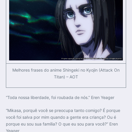
Melhores frases do anime Shingeki no Kyojin (Attack On
Titan) – AOT
“Toda nossa liberdade, foi roubada de nós.” Eren Yeager
“Mikasa, porquê você se preocupa tanto comigo? É porque
você foi salva por mim quando a gente era criança? Ou é
porque eu sou sua família? O que eu sou para você?” Eren
Yeager