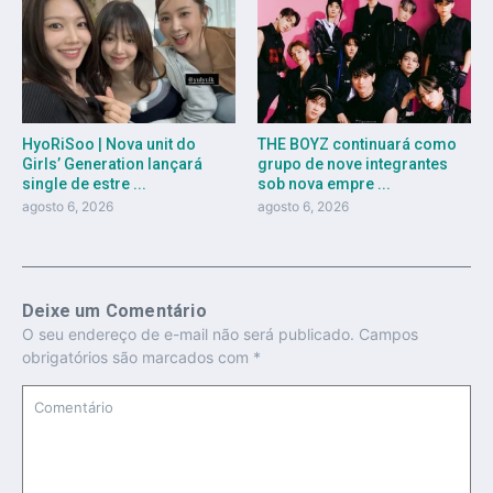
HyoRiSoo | Nova unit do
THE BOYZ continuará como
Girls’ Generation lançará
grupo de nove integrantes
single de estre ...
sob nova empre ...
agosto 6, 2026
agosto 6, 2026
Deixe um Comentário
O seu endereço de e-mail não será publicado.
Campos
obrigatórios são marcados com
*