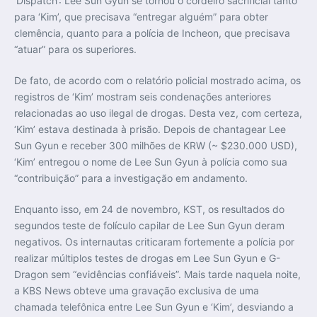
‘Dispatch’: Lee Sun Gyun se tornou o cordeiro sacrificial tanto
para ‘Kim’, que precisava “entregar alguém” para obter
clemência, quanto para a polícia de Incheon, que precisava
“atuar” para os superiores.
De fato, de acordo com o relatório policial mostrado acima, os
registros de ‘Kim’ mostram seis condenações anteriores
relacionadas ao uso ilegal de drogas. Desta vez, com certeza,
‘Kim’ estava destinada à prisão. Depois de chantagear Lee
Sun Gyun e receber 300 milhões de KRW (~ $230.000 USD),
‘Kim’ entregou o nome de Lee Sun Gyun à polícia como sua
“contribuição” para a investigação em andamento.
Enquanto isso, em 24 de novembro, KST, os resultados do
segundos teste de folículo capilar de Lee Sun Gyun deram
negativos. Os internautas criticaram fortemente a polícia por
realizar múltiplos testes de drogas em Lee Sun Gyun e G-
Dragon sem “evidências confiáveis”. Mais tarde naquela noite,
a KBS News obteve uma gravação exclusiva de uma
chamada telefônica entre Lee Sun Gyun e ‘Kim’, desviando a