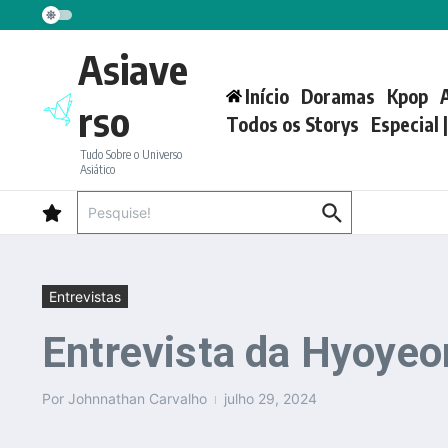
Ir para o conteúdo
Asiave
Início
Doramas
Kpop
rso
Todos os Storys
Especial 
Tudo Sobre o Universo
Asiático
Procurar por:
Entrevistas
Entrevista da Hyoyeon
Por
Johnnathan Carvalho
julho 29, 2024