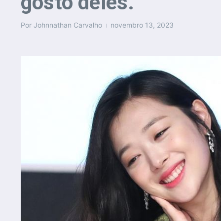
gosto deles.”
Por
Johnnathan Carvalho
novembro 13, 2023