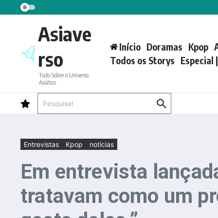
Ir para o conteúdo
Asiave
Início
Doramas
Kpop
rso
Todos os Storys
Especial 
Tudo Sobre o Universo
Asiático
Procurar por:
Entrevistas
Kpop
notícias
Em entrevista lançada 
tratavam como um pro