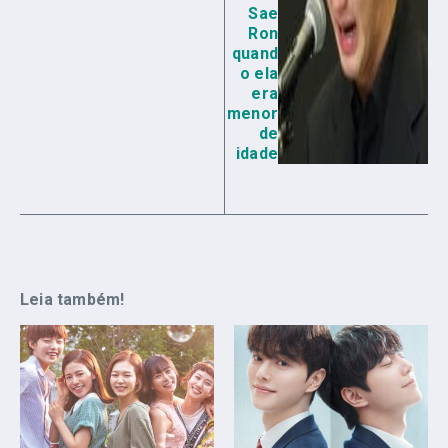
Sae
Ron
quand
o ela
era
menor
de
idade
Leia também!