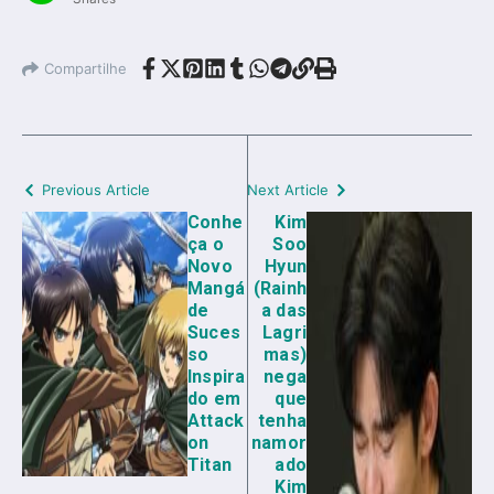
Compartilhe
Previous Article
Next Article
Conhe
Kim
ça o
Soo
Novo
Hyun
Mangá
(Rainh
de
a das
Suces
Lagri
so
mas)
Inspira
nega
do em
que
Attack
tenha
on
namor
Titan
ado
Kim