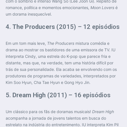
com o sombrio e intenso Wang So (Lee Joon Gi). Repleto de
romance, política e momentos emocionantes,
Moon Lovers
é
um dorama inesquecível.
4.
The Producers
(2015) – 12 episódios
Em um tom mais leve,
The Producers
mistura comédia e
drama ao mostrar os bastidores de uma emissora de TV. IU
interpreta Cindy, uma estrela do K-pop que parece fria e
distante, mas que, na verdade, tem uma história difícil por
trás de sua personalidade. Ela acaba se envolvendo com os
produtores de programas de variedades, interpretados por
Kim Soo Hyun, Cha Tae Hyun e Gong Hyo Jin.
5.
Dream High
(2011) – 16 episódios
Um clássico para os fãs de doramas musicais!
Dream High
acompanha a jornada de jovens talentos em busca do
estrelato na indústria do entretenimento. IU interpreta Kim Pil