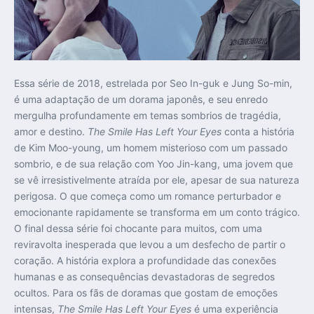
Essa série de 2018, estrelada por Seo In-guk e Jung So-min,
é uma adaptação de um dorama japonês, e seu enredo
mergulha profundamente em temas sombrios de tragédia,
amor e destino.
The Smile Has Left Your Eyes
conta a história
de Kim Moo-young, um homem misterioso com um passado
sombrio, e de sua relação com Yoo Jin-kang, uma jovem que
se vê irresistivelmente atraída por ele, apesar de sua natureza
perigosa. O que começa como um romance perturbador e
emocionante rapidamente se transforma em um conto trágico.
O final dessa série foi chocante para muitos, com uma
reviravolta inesperada que levou a um desfecho de partir o
coração. A história explora a profundidade das conexões
humanas e as consequências devastadoras de segredos
ocultos. Para os fãs de doramas que gostam de emoções
intensas,
The Smile Has Left Your Eyes
é uma experiência