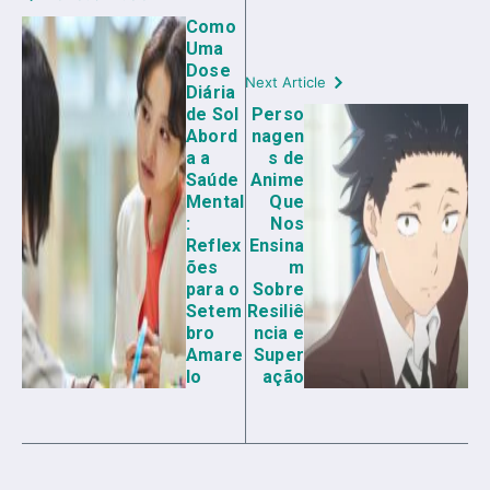
Como
Uma
Dose
Next Article
Diária
de Sol
Perso
Abord
nagen
a a
s de
Saúde
Anime
Mental
Que
:
Nos
Reflex
Ensina
ões
m
para o
Sobre
Setem
Resiliê
bro
ncia e
Amare
Super
lo
ação