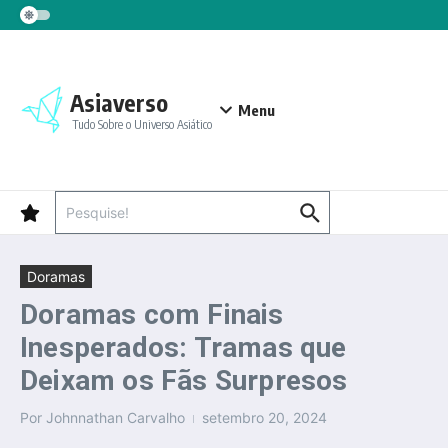
Ir para o conteúdo
Asiaverso
Menu
Tudo Sobre o Universo Asiático
Procurar por:
Doramas
Doramas com Finais
Inesperados: Tramas que
Deixam os Fãs Surpresos
Por
Johnnathan Carvalho
setembro 20, 2024