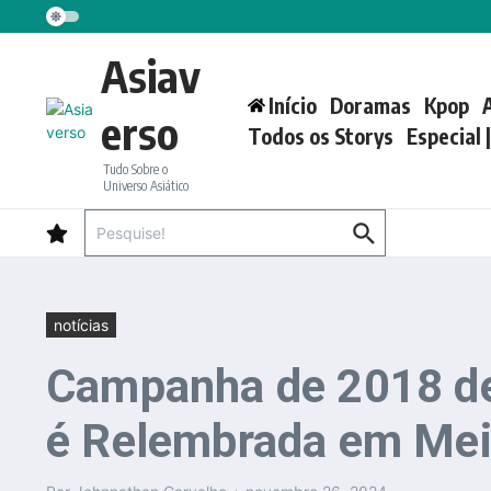
Ir para o conteúdo
Asiav
Início
Doramas
Kpop
erso
Todos os Storys
Especial 
Tudo Sobre o
Universo Asiático
Procurar por:
notícias
Campanha de 2018 de
é Relembrada em Mei