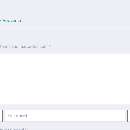
- Asiaverso
tórios são marcados com
*
ue eu comentar.