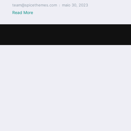
team@spicethemes.com
maio 30, 2023
Read More