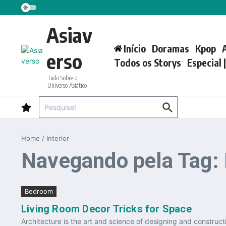
Ir para o conteúdo
Asiav
Início
Doramas
Kpop
erso
Todos os Storys
Especial 
Tudo Sobre o
Universo Asiático
Procurar por:
Home
/
Interior
Navegando pela Tag: I
Bedroom
Living Room Decor Tricks for Space
Architecture is the art and science of designing and construct