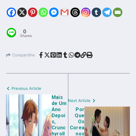
0
Shares
Compartilhe
Previous Article
Mais
Next Article
de Um
Ano
Por
Depoi
Que
s,
Os
Crunc
Corea
hyroll
nos