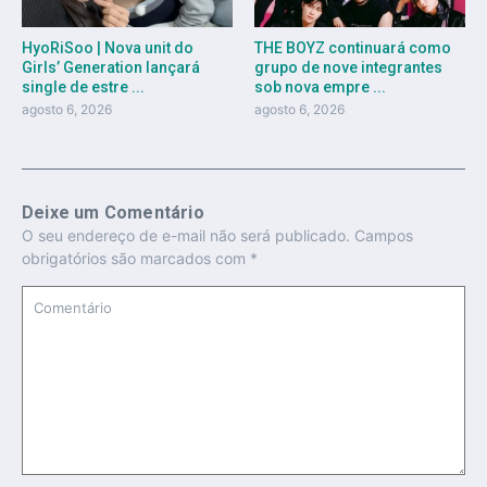
HyoRiSoo | Nova unit do
THE BOYZ continuará como
Girls’ Generation lançará
grupo de nove integrantes
single de estre ...
sob nova empre ...
agosto 6, 2026
agosto 6, 2026
Deixe um Comentário
O seu endereço de e-mail não será publicado.
Campos
obrigatórios são marcados com
*