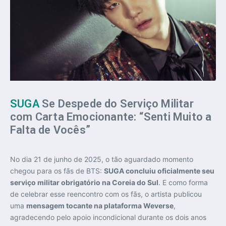
SUGA
Se Despede do Serviço Militar
com Carta Emocionante: “Senti Muito a
Falta de Vocês”
No dia 21 de junho de 2025, o tão aguardado momento
chegou para os fãs de BTS:
SUGA concluiu oficialmente seu
serviço militar obrigatório na Coreia do Sul
. E como forma
de celebrar esse reencontro com os fãs, o artista publicou
uma
mensagem tocante na plataforma Weverse
,
agradecendo pelo apoio incondicional durante os dois anos