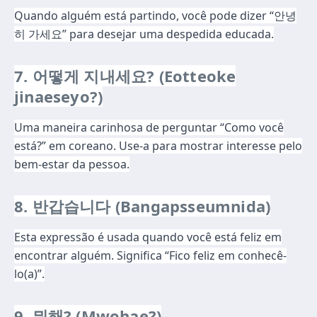
Quando alguém está partindo, você pode dizer “안녕
히 가세요” para desejar uma despedida educada.
7. 어떻게 지내세요? (Eotteoke
jinaeseyo?)
Uma maneira carinhosa de perguntar “Como você
está?” em coreano. Use-a para mostrar interesse pelo
bem-estar da pessoa.
8. 반갑습니다 (Bangapsseumnida)
Esta expressão é usada quando você está feliz em
encontrar alguém. Significa “Fico feliz em conhecê-
lo(a)”.
9. 뭐해? (Mwohae?)