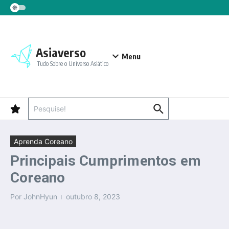
Ir para o conteúdo
Asiaverso
Menu
Tudo Sobre o Universo Asiático
Procurar por:
Aprenda Coreano
Principais Cumprimentos em
Coreano
Por
JohnHyun
outubro 8, 2023