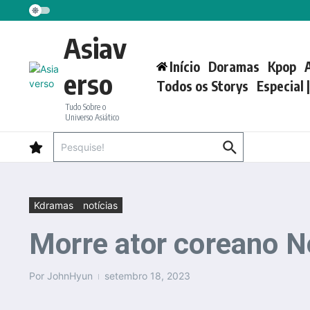
Ir para o conteúdo
Asiav
Início
Doramas
Kpop
erso
Todos os Storys
Especial 
Tudo Sobre o
Universo Asiático
Procurar por:
Kdramas
notícias
Morre ator coreano N
Por
JohnHyun
setembro 18, 2023