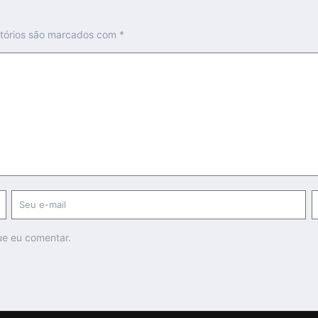
tórios são marcados com
*
ue eu comentar.