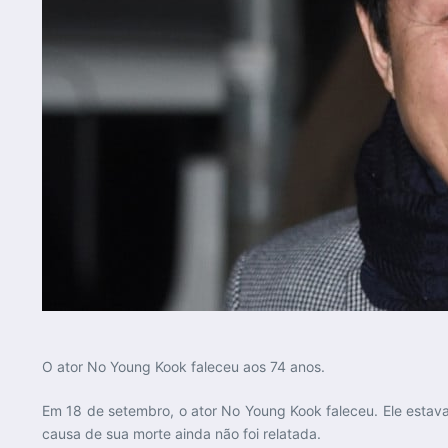
O ator No Young Kook faleceu aos 74 anos.
Em 18 de setembro, o ator No Young Kook faleceu. Ele estav
causa de sua morte ainda não foi relatada.