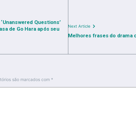
 ‘Unanswered Questions’
Next Article
 casa de Go Hara após seu
Melhores frases do drama 
tórios são marcados com
*