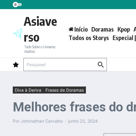
Ir para o conteúdo
Asiave
Início
Doramas
Kpop
rso
Todos os Storys
Especial 
Tudo Sobre o Universo
Asiático
Procurar por:
Diva à Deriva
Frases de Doramas
Melhores frases do d
Por
Johnnathan Carvalho
junho 23, 2024