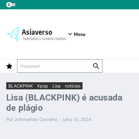
Ir para o conteúdo
Asiaverso
Menu
Tudo Sobre o Universo Asiático
Procurar por:
BLACKPINK
Kpop
Lisa
notícias
Lisa (BLACKPINK) é acusada
de plágio
Por
Johnnathan Carvalho
julho 15, 2024