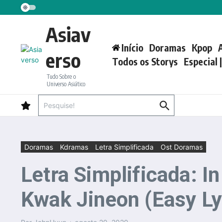
Ir para o conteúdo
Asiav
Início
Doramas
Kpop
erso
Todos os Storys
Especial 
Tudo Sobre o
Universo Asiático
Procurar por:
Doramas
Kdramas
Letra Simplificada
Ost Doramas
Letra Simplificada: In
Kwak Jineon (Easy Ly