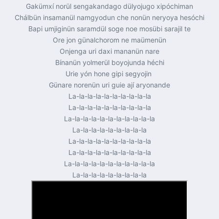
Gakümxí norül sengakandago dülyojugo xipóchiman
Chálbün insamanül namgyodun che nonün neryoya hesóchi
Bapi umjiginün saramdül soge noe mosübi sarajil te
Ore jon günalchorom ne maümenün
Onjenga uri daxi mananün nare
Bínanün yolmerül boyojunda héchi
Urie yón hone gipi segyojin
Günare norenün uri guie ají aryonande
La-la-la-la-la-la-la-la-la-la
La-la-la-la-la-la-la-la-la-la
La-la-la-la-la-la-la-la-la-la-la
La-la-la-la-la-la-la-la-la
La-la-la-la-la-la-la-la-la-la
La-la-la-la-la-la-la-la-la-la
La-la-la-la-la-la-la-la-la-la-la
La-la-la-la-la-la-la-la-la