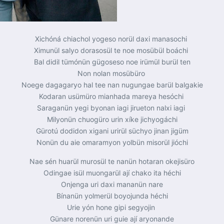
Xichóná chiachol yogeso norül daxi manasochi
Ximunül salyo dorasosül te noe mosübül boáchi
Bal didil tümónün gügoseso noe irümül burül ten
Non nolan mosübüro
Noege dagagaryo hal tee nan nugungae barül balgakie
Kodaran usümüro mianhada mareya hesóchi
Saraganün yegi byonan iagi jirueton nalxi iagi
Milyonün chuogüro urin xíke jichyogáchi
Gürotú dodidon xigani urirül süchyo jinan jigüm
Nonün du aie omaramyon yolbün misorül jióchi
Nae sén huarül murosül te nanün hotaran okejisüro
Odingae isül muongarül ají chako ita héchi
Onjenga uri daxi mananün nare
Bínanün yolmerül boyojunda héchi
Urie yón hone gipi segyojin
Günare norenün uri guie ají aryonande