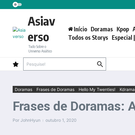
Ir para o conteúdo
Asiav
Início
Doramas
Kpop
erso
Todos os Storys
Especial 
Tudo Sobre o
Universo Asiático
Procurar por:
Doramas
Frases de Doramas
Hello My Twenties!
Kdrama
Frases de Doramas: A
Por
JohnHyun
outubro 1, 2020