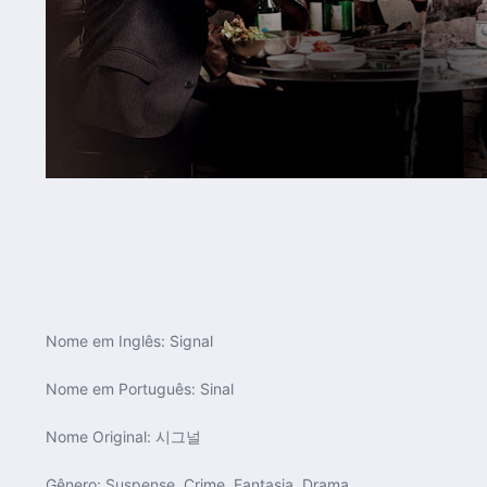
Nome em Inglês:
Signal
Nome em Português:
Sinal
Nome Original:
시그널
Gênero:
Suspense, Crime, Fantasia, Drama