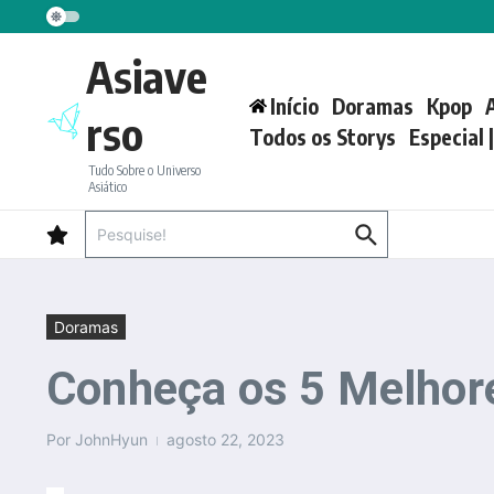
Ir para o conteúdo
Asiave
Início
Doramas
Kpop
rso
Todos os Storys
Especial 
Tudo Sobre o Universo
Asiático
Procurar por:
Doramas
Conheça os 5 Melhor
Por
JohnHyun
agosto 22, 2023